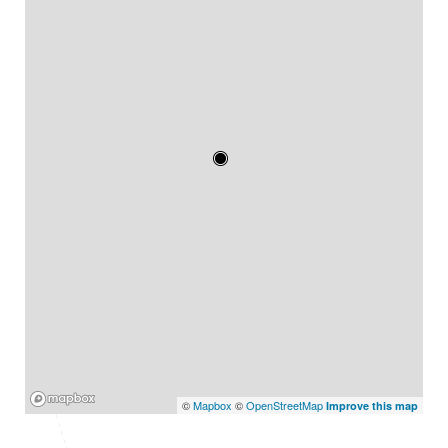
Mapbox
©
Mapbox
©
OpenStreetMap
Improve this map