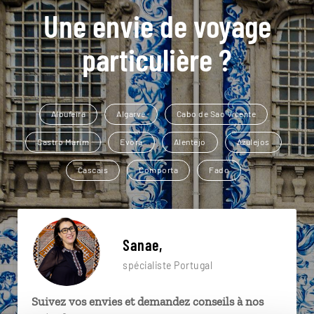
Une envie de voyage
particulière ?
Albufeira
Algarve
Cabo de Sao Vicente
Castro Marim
Evora
Alentejo
Azulejos
Cascais
Comporta
Fado
Sanae,
spécialiste Portugal
Suivez vos envies et demandez conseils à nos