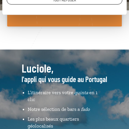
TOUT REFUSER
Du lundi au samedi de 09h30 à 18h30
Luciole,
l'appli qui vous guide au Portugal
L’itinéraire vers votre
quinta
en 1
clic
Notre sélection de bars a
fado
Les plus beaux quartiers
géolocalisés