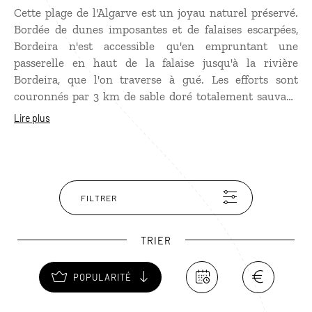
Cette plage de l'Algarve est un joyau naturel préservé.
Bordée de dunes imposantes et de falaises escarpées,
Bordeira n'est accessible qu'en empruntant une
passerelle en haut de la falaise jusqu'à la rivière
Bordeira, que l'on traverse à gué. Les efforts sont
couronnés par 3 km de sable doré totalement sauvage
où viennent s'écraser d'impressionnants rouleaux. Le
Lire plus
surf y est roi, mais aussi les promenades le nez au vent.
FILTRER
TRIER
POPULARITÉ