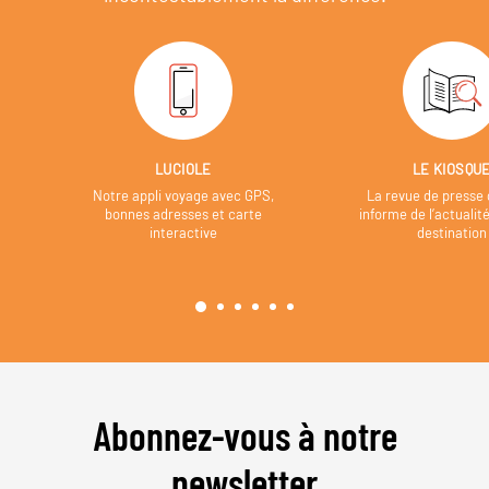
LUCIOLE
LE KIOSQU
Notre appli voyage avec GPS,
La revue de presse 
bonnes adresses et carte
informe de l’actualit
interactive
destination
Abonnez-vous à notre
newsletter