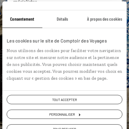
spécialistes
Ils sauront organiser votre itinéraire au plus
Consentement
Détails
À propos des cookies
près de vos envies et de la réalité du pays.
Échangez en face à face ou depuis nos studios
connectés en agence, mais aussi par email ou
Les cookies sur le site de Comptoir des Voyages
téléphone.
Nous utilisons des cookies pour faciliter votre navigation
Vous gardez le même interlocuteur avant,
sur notre site et mesurer notre audience et la pertinence
pendant et après votre voyage.
de nos publicités. Vous pouvez choisir maintenant quels
cookies vous acceptez. Vous pourrez modifier vos choix en
cliquant sur « gestion des cookies » en bas de page.
DEMANDER UN DEVIS
TOUT ACCEPTER
ou
Construisez votre voyage avec un spécialiste Portugal
PERSONNALISER
01 85 08 10 49