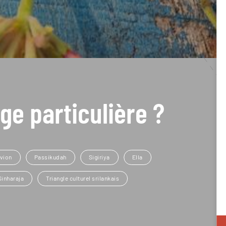
ge particulière ?
vion
Passikudah
Sigiriya
Ella
Sinharaja
Triangle culturel srilankais