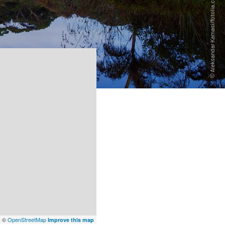
x
©
OpenStreetMap
Improve this map