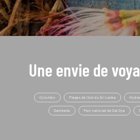
Une envie de voya
Colombo
Plages de l'est du Sri Lanka
Hydra
Dambana
Parc national de Gal Oya