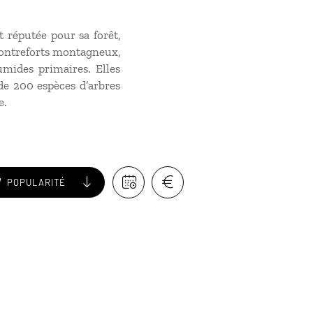
t réputée pour sa forêt,
 contreforts montagneux,
umides primaires. Elles
de 200 espèces d’arbres
e.
POPULARITÉ