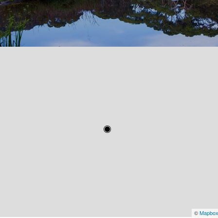
©
Mapbo