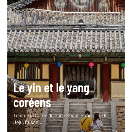
Le yin et le yang
coréens
Tour de la Corée du Sud : Séoul, Hahoe, île de
Jeju, Busan…