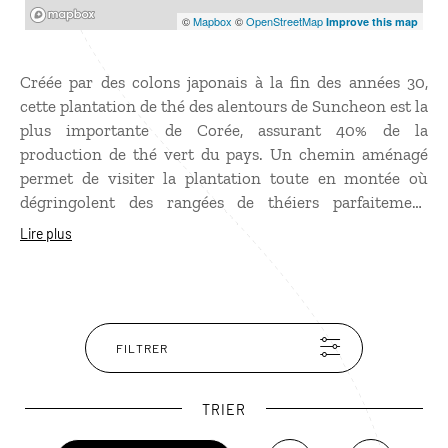
Mapbox
©
Mapbox
©
OpenStreetMap
Improve this map
Créée par des colons japonais à la fin des années 30,
cette plantation de thé des alentours de Suncheon est la
plus importante de Corée, assurant 40% de la
production de thé vert du pays. Un chemin aménagé
permet de visiter la plantation toute en montée où
dégringolent des rangées de théiers parfaitement
alignés. Un musée ainsi qu’un restaurant permettent de
Lire plus
finir la visite par une dégustation. Le site est très beau
au printemps lorsque les feuilles des théiers sont bien
vertes et luisantes.
FILTRER
TRIER