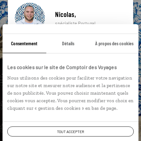
Nicolas,
spécialiste Portugal
Suivez vos envies et demandez conseils à nos
Consentement
Détails
À propos des cookies
spécialistes
Ils sauront organiser votre itinéraire au plus
Les cookies sur le site de Comptoir des Voyages
près de vos envies et de la réalité du pays.
Nous utilisons des cookies pour faciliter votre navigation
Échangez en face à face ou depuis nos studios
sur notre site et mesurer notre audience et la pertinence
connectés en agence, mais aussi par email ou
de nos publicités. Vous pouvez choisir maintenant quels
téléphone.
cookies vous acceptez. Vous pourrez modifier vos choix en
Vous gardez le même interlocuteur avant,
cliquant sur « gestion des cookies » en bas de page.
pendant et après votre voyage.
TOUT ACCEPTER