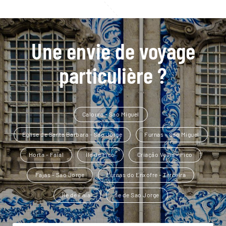
Une envie de voyage
particulière ?
Caloura - Sao Miguel
Église de Santa Barbara - Sao Jorge
Furnas - Sao Miguel
Horta - Faial
Île de Pico
Criação Velha - Pico
Fajas - Sao Jorge
Furnas do Enxofre - Terceira
Île de Faial
Île de Sao Jorge