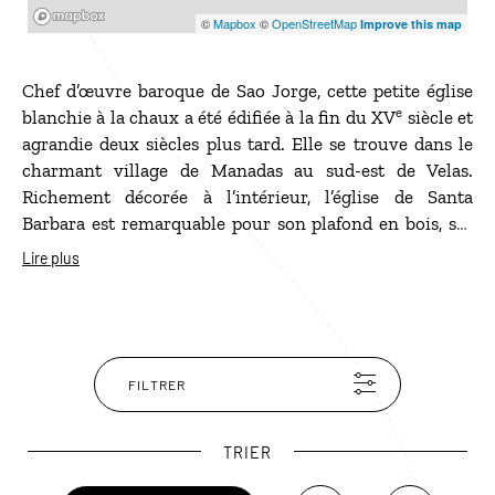
Mapbox
©
Mapbox
©
OpenStreetMap
Improve this map
Chef d’œuvre baroque de Sao Jorge, cette petite église
e
blanchie à la chaux a été édifiée à la fin du XV
siècle et
agrandie deux siècles plus tard. Elle se trouve dans le
charmant village de Manadas au sud-est de Velas.
Richement décorée à l’intérieur, l’église de Santa
Barbara est remarquable pour son plafond en bois, ses
bas-reliefs marquetés et ses beaux azulejos.
Lire plus
FILTRER
TRIER