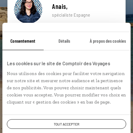
Anais,
spécialiste Espagne
Suivez vos envies et demandez conseils à nos
spécialistes
Consentement
Détails
À propos des cookies
Ils sauront organiser votre itinéraire au plus
près de vos envies et de la réalité du pays.
Les cookies sur le site de Comptoir des Voyages
Échangez en face à face ou depuis nos studios
Nous utilisons des cookies pour faciliter votre navigation
connectés en agence, mais aussi par email ou
sur notre site et mesurer notre audience et la pertinence
téléphone.
de nos publicités. Vous pouvez choisir maintenant quels
Vous gardez le même interlocuteur avant,
cookies vous acceptez. Vous pourrez modifier vos choix en
pendant et après votre voyage.
cliquant sur « gestion des cookies » en bas de page.
TOUT ACCEPTER
DEMANDER UN DEVIS