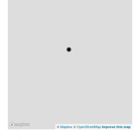
Mapbox
©
Mapbox
©
OpenStreetMap
Improve this map