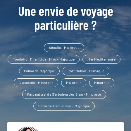
Une envie de voyage
particulière ?
Alcudia - Majorque
Fondation Pilar I Joan Miro - Majorque
Mer Méditerranée
Palma de Majorque
Port Mahon - Minorque
Ciutadella - Minorque
Majorque
Minorque
Parc naturel de S’albufera des Grau - Minorque
Serra de Tramuntana - Majorque