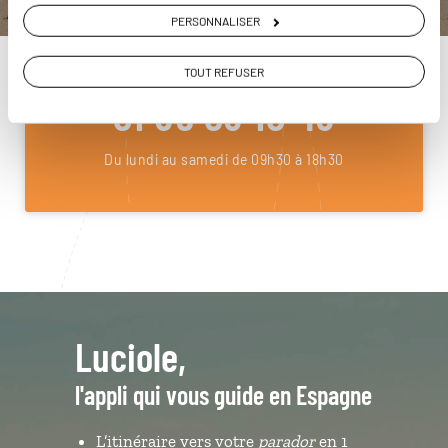
PERSONNALISER
ou
Construisez votre voyage avec un spécialiste Espagne
TOUT REFUSER
01 85 08 10 48
Du lundi au samedi de 09h30 à 18h30
Luciole,
l'appli qui vous guide en Espagne
L’itinéraire vers votre
parador
en 1