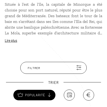
Située à l’est de l’île, la capitale de Minorque a été
choisie pour son port naturel, réputé pour être le plus
grand de Méditerranée. Des bateaux font le tour de la
baie en s’arrêtant dans ses îles comme l’Illa del Rei, qui
abrite une basilique paléochrétienne. Avec sa forteresse
La Mola, superbe exemple d’architecture militaire du
XIXe siècle, le port est la partie la plus animée de Mao
Lire plus
mais la ville mérite aussi la visite. Baladez-vous dans
ses rues bordées de maisons géorgiennes aux bow
windows, faites halte devant la mairie néoclassique,
souvenirs de la domination britannique. Ne manquez
pas non plus les églises de la ville dont Santa Maria,
FILTRER
incontournable pour son orgue aux 3006 tuyaux !
TRIER
POPULARITÉ