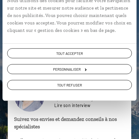
Nous utilisons des cookies pour faciliter votre navigation
particulière ?
sur notre site et mesurer notre audience et la pertinence
de nos publicités. Vous pouvez choisir maintenant quels
cookies vous acceptez. Vous pourrez modifier vos choix en
cliquant sur « gestion des cookies » en bas de page.
Alexanderplatz
Bautzen
Berlin alternatif
Berlin
Mémorial de l'Holocauste
Potsdam
TOUT ACCEPTER
Bière
Bohême
Cesky Krumlov
Bastei
PERSONNALISER
TOUT REFUSER
Karine,
spécialiste Allemagne
Lire son interview
Suivez vos envies et demandez conseils à nos
spécialistes