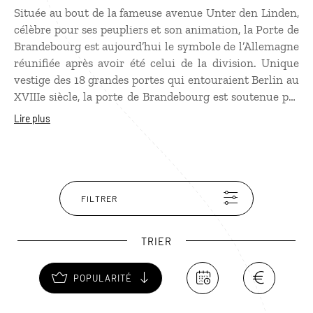
Située au bout de la fameuse avenue Unter den Linden,
célèbre pour ses peupliers et son animation, la Porte de
Brandebourg est aujourd’hui le symbole de l’Allemagne
réunifiée après avoir été celui de la division. Unique
vestige des 18 grandes portes qui entouraient Berlin au
XVIIIe siècle, la porte de Brandebourg est soutenue par
des colonnes doriques dans un style classique, inspiré
Lire plus
par l'Acropole d'Athènes. Fermée aux voitures, la porte
s’ouvre sur la Pariser Platz, autour de laquelle se
trouvent des ambassades, dont celle de la France, et
l’hôtel Adlon, l’un des plus chics de la capitale
allemande.
FILTRER
TRIER
POPULARITÉ