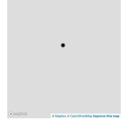
Mapbox
©
Mapbox
©
OpenStreetMap
Improve this map