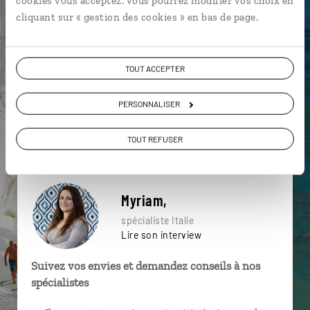
cookies vous acceptez. Vous pourrez modifier vos choix en
particulière ?
cliquant sur « gestion des cookies » en bas de page.
TOUT ACCEPTER
Basilique St Pierre
Colisée
Gastronomie
PERSONNALISER
Agrigente
Catane
Gorges de l'Alcantara
Agritourisme
Erice
Favignana
Catane
TOUT REFUSER
Myriam,
spécialiste Italie
Lire son interview
Suivez vos envies et demandez conseils à nos
spécialistes