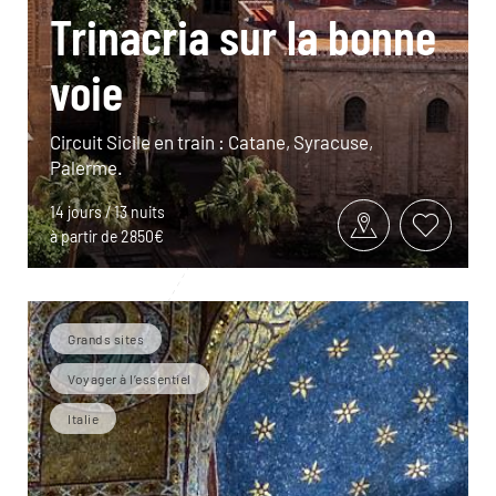
Trinacria sur la bonne
voie
Circuit Sicile en train : Catane, Syracuse,
Palerme.
14 jours / 13 nuits
à partir de 2850€
Grands sites
Voyager à l’essentiel
Italie