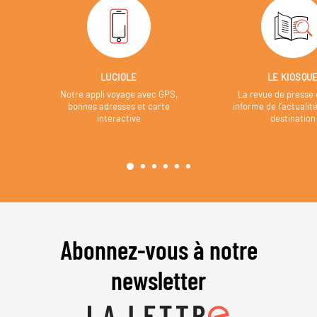
LUCIOLE
LE KIOSQU
Notre appli voyage avec GPS,
La revue de presse 
bonnes adresses et carte
informe de l’actualit
interactive
destination
Abonnez-vous à notre
newsletter