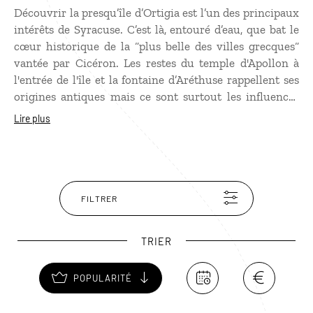
Découvrir la presqu’île d’Ortigia est l’un des principaux
intérêts de Syracuse. C’est là, entouré d’eau, que bat le
cœur historique de la “plus belle des villes grecques“
vantée par Cicéron. Les restes du temple d'Apollon à
l'entrée de l'île et la fontaine d’Aréthuse rappellent ses
origines antiques mais ce sont surtout les influences
aragonaises et baroques qui donnent son charme au
Lire plus
quartier. Perdez-vous dans les ruelles bordées de
maisons aux balcons en fer forgé menant à la place du
Dôme et sa cathédrale, avec sa vierge à l'enfant au
sourire angélique.
FILTRER
TRIER
POPULARITÉ