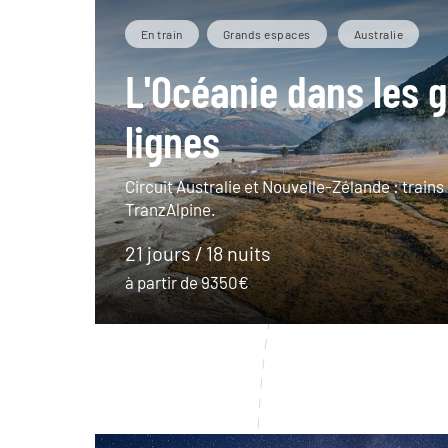
En train
Grands espaces
Australie
L'Océanie dans les 
lignes
Circuit Australie et Nouvelle-Zélande : trains 
TranzAlpine.
21 jours / 18 nuits
à partir de 9350€