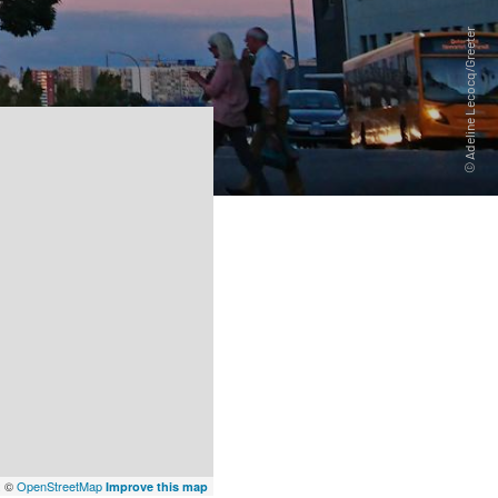
x
©
OpenStreetMap
Improve this map