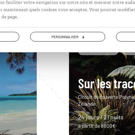
ur faciliter votre navigation sur notre site et mesurer notre audi
ir maintenant quels cookies vous acceptez. Vous pourrez modifier
 de page.
PERSONNALISER
Peuples du monde
Poly
Sur les tra
Circuit découverte Polynés
Zélande.
24 jours / 21 nuits
à partir de 8800€