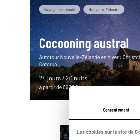
Voyager en décalé
Nouvelle-Zélande
Cocooning austral
Autotour Nouvelle-Zélande en hiver : Christc
Rotorua...
24 jours / 20 nuits
à partir de 6900€
Consentement
Les cookies sur le site de 
En amoureux Nouvelle-Zélande