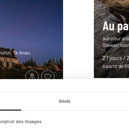
Au pa
Autotour an
Stewart Islan
hurch, Te Anau,
27 jours / 
à partir de 
Détails
Comptoir des Voyages