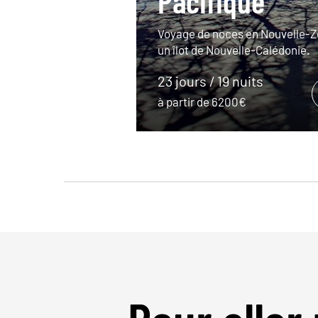
Pacifique
Voyage de noces en Nouvelle-Z
un îlot de Nouvelle-Calédonie.
23 jours / 19 nuits
à partir de 6200€