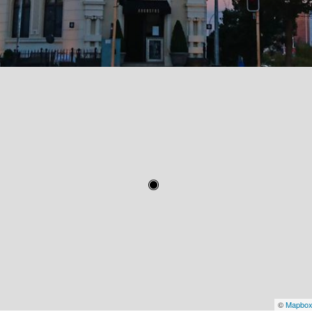
©
Mapbo