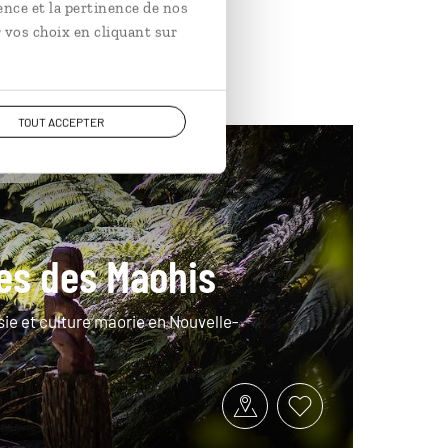
ence et la pertinence de nos
 vos choix en cliquant sur
TOUT ACCEPTER
nésie
ces des Maohis
ie et culture maorie en Nouvelle-