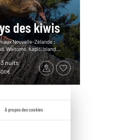
ys des kiwis
imaux Nouvelle-Zélande :
d, Waitomo, Kapiti Island...
23 nuits
6500€
À propos des cookies