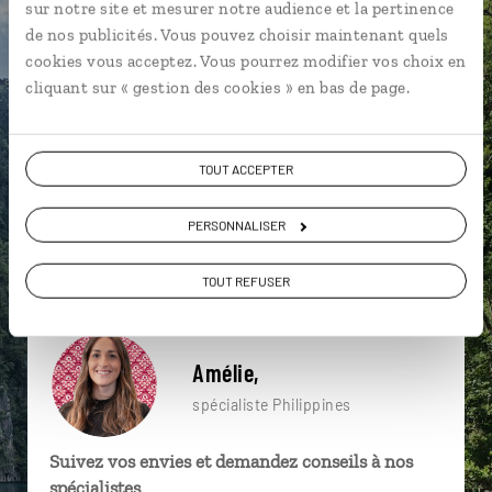
sur notre site et mesurer notre audience et la pertinence
particulière ?
de nos publicités. Vous pouvez choisir maintenant quels
cookies vous acceptez. Vous pourrez modifier vos choix en
cliquant sur « gestion des cookies » en bas de page.
Manille
Marché de Divisoria
Snorkeling aux Philippines
Banaue
Bontoc
TOUT ACCEPTER
Ifugao
Bohol
Cimetière chinois
PERSONNALISER
Île de Cebu
Manille Intramuros
TOUT REFUSER
Amélie,
spécialiste Philippines
Suivez vos envies et demandez conseils à nos
spécialistes