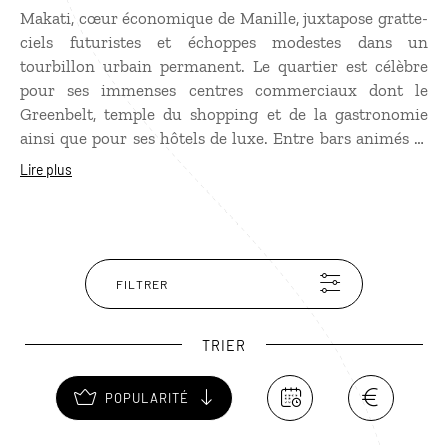
Makati, cœur économique de Manille, juxtapose gratte-
ciels futuristes et échoppes modestes dans un
tourbillon urbain permanent. Le quartier est célèbre
pour ses immenses centres commerciaux dont le
Greenbelt, temple du shopping et de la gastronomie
ainsi que pour ses hôtels de luxe. Entre bars animés et
rues vibrantes, Makati recèle aussi quelques trésors
Lire plus
culturels, comme le musée Ayala, où l’on découvre la
scène artistique philippine contemporaine, notamment
à travers l’œuvre de Fernando Zóbel.
FILTRER
TRIER
POPULARITÉ