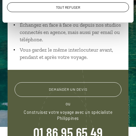
Ils sauront organiser votre itinéraire au plus
TOUT REFUSER
près de vos envies et de la réalité du pays.
Échangez en face à face ou depuis nos studios
connectés en agence, mais aussi par email ou
téléphone.
Vous gardez le même interlocuteur avant,
pendant et après votre voyage.
DEMANDER UN DEVIS
ou
Construisez votre voyage avec un spécialiste
Philippines
01 86 95 65 49