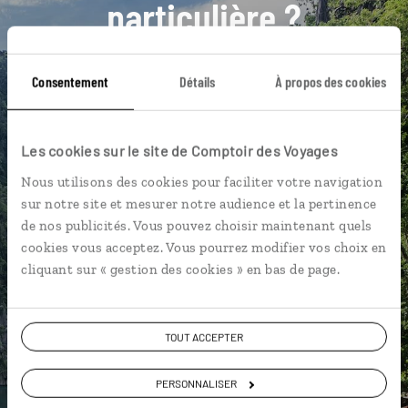
particulière ?
Consentement
Détails
À propos des cookies
Banaue
Bontoc
Ifugao
Bohol
Cimetière chinois
Île de Cebu
Manille
Les cookies sur le site de Comptoir des Voyages
Marché de Divisoria
Snorkeling aux Philippines
Nous utilisons des cookies pour faciliter votre navigation
Batad
sur notre site et mesurer notre audience et la pertinence
de nos publicités. Vous pouvez choisir maintenant quels
cookies vous acceptez. Vous pourrez modifier vos choix en
cliquant sur « gestion des cookies » en bas de page.
Aurélie,
spécialiste Philippines
TOUT ACCEPTER
Suivez vos envies et demandez conseils à nos
PERSONNALISER
spécialistes