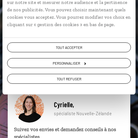
sur notre site et mesurer notre audience et la pertinence
particulière ?
de nos publicités. Vous pouvez choisir maintenant quels
cookies vous acceptez. Vous pourrez modifier vos choix en
cliquant sur « gestion des cookies » en bas de page.
Abel Tasman
Aoraki - Mont Cook
Auckland
Anse Vata
Baie des Citrons
Christchurch
TOUT ACCEPTER
Adelaïde
Arthur’s Pass
Australie du Sud
PERSONNALISER
Akaroa
TOUT REFUSER
Cyrielle,
spécialiste Nouvelle-Zélande
Suivez vos envies et demandez conseils à nos
spécialistes