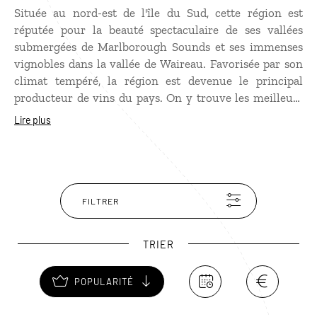
Située au nord-est de l'île du Sud, cette région est
réputée pour la beauté spectaculaire de ses vallées
submergées de Marlborough Sounds et ses immenses
vignobles dans la vallée de Waireau. Favorisée par son
climat tempéré, la région est devenue le principal
producteur de vins du pays. On y trouve les meilleurs
crus néo-zélandais, dont du sauvignon blanc, du
Lire plus
chardonnay, ou encore du pinot noir. Avec ses paysages
splendides et très variés de montagnes, de vallées
verdoyantes, de cultures de vignes à perte de vue, et ses
innombrables cours d'eau, c'est également une
destination propice à toutes sortes d'activités : visite de
FILTRER
domaines, dégustation de vins, kayak, vélo, randonnée…
TRIER
POPULARITÉ