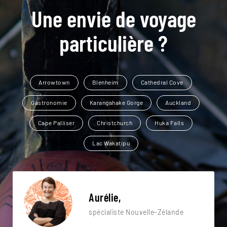
Une envie de voyage
particulière ?
Arrowtown
Blenheim
Cathedral Cove
Gastronomie
Karangahake Gorge
Auckland
Cape Palliser
Christchurch
Huka Falls
Lac Wakatipu
Aurélie,
spécialiste Nouvelle-Zélande