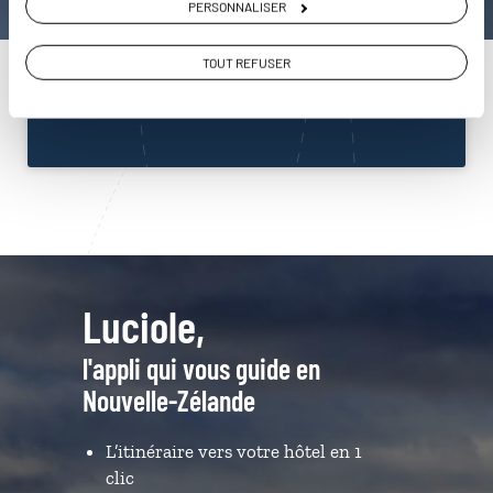
PERSONNALISER
Nouvelle-Zélande
01 86 95 65 46
TOUT REFUSER
Du lundi au samedi de 09h30 à 18h30
Luciole,
l'appli qui vous guide en
Nouvelle-Zélande
L’itinéraire vers votre hôtel en 1
clic