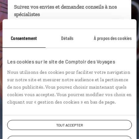
Suivez vos envies et demandez conseils à nos
spécialistes
Ils sauront organiser votre itinéraire au plus
près de vos envies et de la réalité du pays.
Consentement
Détails
À propos des cookies
Échangez en face à face ou depuis nos studios
connectés en agence, mais aussi par email ou
téléphone.
Les cookies sur le site de Comptoir des Voyages
Vous gardez le même interlocuteur avant,
Nous utilisons des cookies pour faciliter votre navigation
pendant et après votre voyage.
sur notre site et mesurer notre audience et la pertinence
de nos publicités. Vous pouvez choisir maintenant quels
cookies vous acceptez. Vous pourrez modifier vos choix en
cliquant sur « gestion des cookies » en bas de page.
DEMANDER UN DEVIS
TOUT ACCEPTER
ou
Construisez votre voyage avec un spécialiste