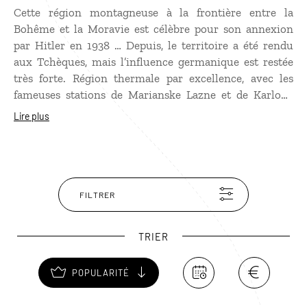
Cette région montagneuse à la frontière entre la
Bohême et la Moravie est célèbre pour son annexion
par Hitler en 1938 … Depuis, le territoire a été rendu
aux Tchèques, mais l’influence germanique est restée
très forte. Région thermale par excellence, avec les
fameuses stations de Marianske Lazne et de Karlovy
Vary, les Sudètes sont le poumon vert du pays. De
Lire plus
superbes randonnées à pied ou à vélo sont à faire en
suivant la rivière Ohre, que l’on peut également
parcourir en canoë, et dans la forêt voisine de Slavkov,
en faisant une halte à Loket, ravissante petite cité
médiévale perchée sur un rocher.
FILTRER
TRIER
POPULARITÉ