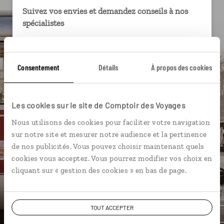
Suivez vos envies et demandez conseils à nos
spécialistes
Ils sauront organiser votre itinéraire au plus
près de vos envies et de la réalité du pays.
Consentement
Détails
À propos des cookies
Échangez en face à face ou depuis nos studios
connectés en agence, mais aussi par email ou
téléphone.
Les cookies sur le site de Comptoir des Voyages
Vous gardez le même interlocuteur avant,
Nous utilisons des cookies pour faciliter votre navigation
pendant et après votre voyage.
sur notre site et mesurer notre audience et la pertinence
de nos publicités. Vous pouvez choisir maintenant quels
cookies vous acceptez. Vous pourrez modifier vos choix en
cliquant sur « gestion des cookies » en bas de page.
DEMANDER UN DEVIS
ou
TOUT ACCEPTER
Construisez votre voyage avec un spécialiste