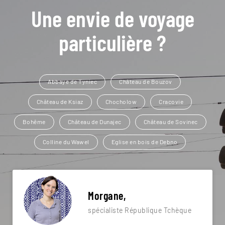
Une envie de voyage
particulière ?
Abbaye de Tyniec
Château de Bouzov
Château de Ksiaz
Chocholow
Cracovie
Bohême
Château de Dunajec
Château de Sovinec
Colline du Wawel
Eglise en bois de Debno
Morgane,
spécialiste République Tchèque