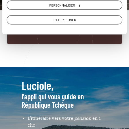
République Tchèque
PERSONNALISER
01 86 95 65 13
TOUT REFUSER
Du lundi au samedi de 09h30 à 18h30
Luciole,
l'appli qui vous guide en
République Tchèque
L’itinéraire vers votre
penzion
en 1
clic