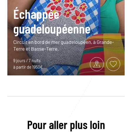
Échappée
guadeloupéenne
Circuit en bord de mer guadeloupéen, à Grande-
Terre et Basse-Terre.
9 jours / 7 nuits
à partir de 1950€
Pour aller plus loin