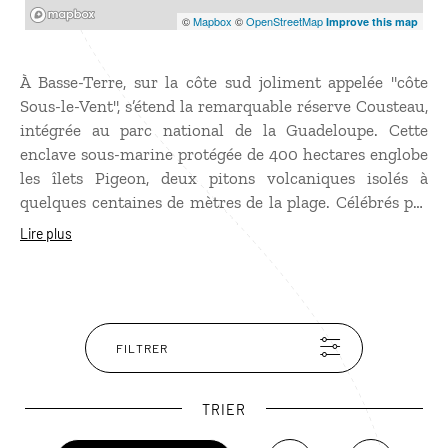
Mapbox
©
Mapbox
©
OpenStreetMap
Improve this map
À Basse-Terre, sur la côte sud joliment appelée "côte
Sous-le-Vent", s’étend la remarquable réserve Cousteau,
intégrée au parc national de la Guadeloupe. Cette
enclave sous-marine protégée de 400 hectares englobe
les îlets Pigeon, deux pitons volcaniques isolés à
quelques centaines de mètres de la plage. Célébrés par
Jacques-Yves Cousteau dans
Le Monde du silence
en
Lire plus
1955, ses fonds marins continuent de révéler des
merveilles naturelles : gorgones aux formes
fantasmagoriques, éponges tubulaires, mystérieux
cerveaux de Neptune et une multitude de poissons
tropicaux. Les tortues marines, emblématiques de la
FILTRER
réserve, y trouvent également refuge et rappellent
l’importance de sa préservation. Accessible aux
TRIER
plongeurs de tous niveaux, le site peut aussi s’explorer
en kayak ou à bord d’un bateau à fond de verre.