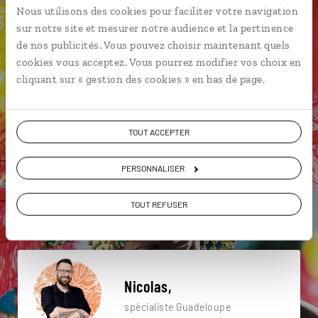
Nous utilisons des cookies pour faciliter votre navigation
Une envie de voyage
sur notre site et mesurer notre audience et la pertinence
de nos publicités. Vous pouvez choisir maintenant quels
particulière ?
cookies vous acceptez. Vous pourrez modifier vos choix en
cliquant sur « gestion des cookies » en bas de page.
Basse Terre
Gosier
La Désirade
Caraïbes
TOUT ACCEPTER
Pointe des Châteaux
Réserve marine Cousteau
PERSONNALISER
Chutes du Carbet
Grande-Terre
Petite Terre
TOUT REFUSER
Caraïbes
Nicolas,
spécialiste Guadeloupe