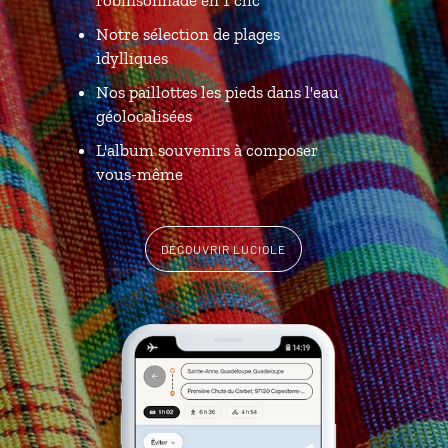
Notre sélection de plages
idylliques
Nos paillottes les pieds dans l'eau
géolocalisées
L'album souvenirs à composer
vous-même
DÉCOUVRIR LUCIOLE