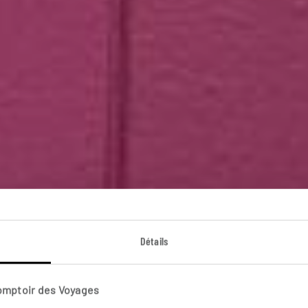
appée guadeloupé
Détails
t en bord de mer guadeloupéen, à Grande-Terre et Basse
Comptoir des Voyages