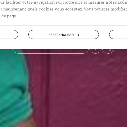
ur faciliter votre navigation sur notre site et mesurer notre audi
ir maintenant quels cookies vous acceptez. Vous pourrez modifier
Voyager à l’essentiel
Plages etc.
 de page.
Voir les 2 avis sur les voyages en Guadeloupe
PERSONNALISER
VOIR LA GALERIE PHOTOS