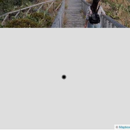
©
Mapbo