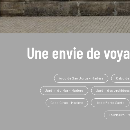
Une envie de voya
Arco de Sao Jorge - Madère
Cabo de
Jardim do Mar - Madère
Jardin des orchidees
Cabo Girao - Madère
Île de Porto Santo
Laurisilva - 