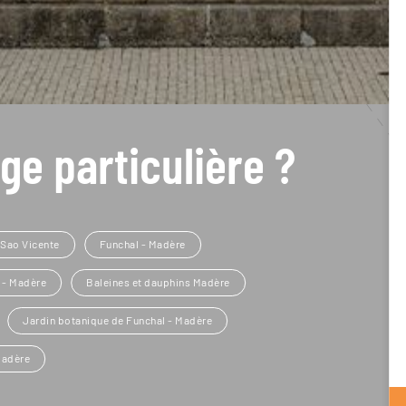
ge particulière ?
 Sao Vicente
Funchal - Madère
 - Madère
Baleines et dauphins Madère
Jardin botanique de Funchal - Madère
Madère