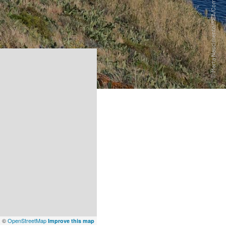
x
©
OpenStreetMap
Improve this map