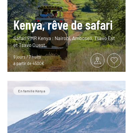
Kenya, rêve de safari
Safari PMR Kenya : Nairobi, Amboseli, Tsavo Est
et Tsavo Ouest.
9 jours / 7 nuits
à partir de 4500€
En famille Kenya