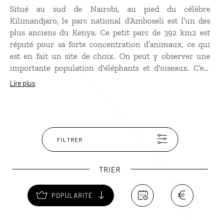
Situé au sud de Nairobi, au pied du célèbre
Kilimandjaro, le parc national d’Amboseli est l’un des
plus anciens du Kenya. Ce petit parc de 392 km2 est
réputé pour sa forte concentration d’animaux, ce qui
est en fait un site de choix. On peut y observer une
importante population d'éléphants et d'oiseaux. C’est
aussi le refuge de nombreux mammifères : éléphants,
Lire plus
zèbres, gazelles, gnous, impalas, girafes, hippopotames
et félins. Dominé par les neiges éternelles du
Kilimandjaro, le parc d’Amboseli est composé
d'étendues sableuses qui changent d'aspect suivant les
saisons. Quand il fait très sec, il n'est pas rare de les
FILTRER
confondre avec d’immenses plans d'eau...
TRIER
POPULARITÉ