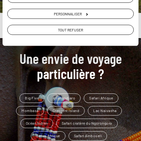
PERSONNALISER
TOUT REFUSER
Une envie de voyage
particulière ?
Big Five
Kilimandjaro
Safari Afrique
Mombasa
Crescent Island
Lac Naïvasha
Océan Indien
Safari cratère du Ngorongoro
Safari Afrique
Safari Amboseli