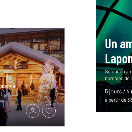
Un am
Lapon
Séjour en am
boréales de 
Laponie
5 jours / 4
à partir de 