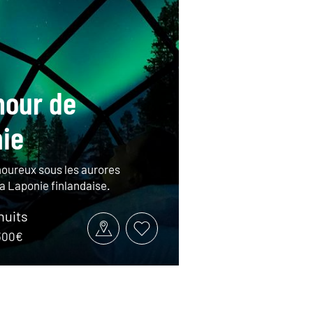
our de
ie
oureux sous les aurores
la Laponie finlandaise.
 nuits
3300€