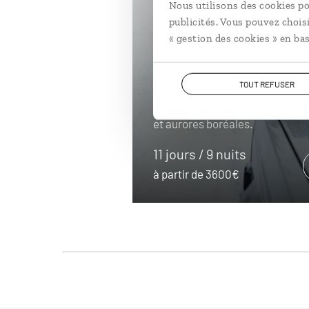
Nous utilisons des cookies po
publicités. Vous pouvez chois
Sous les floc
« gestion des cookies » en bas
Yukon
TOUT REFUSER
Autotour Yukon en hiver : traîn
et aurores boréales.
11 jours / 9 nuits
à partir de 3600€