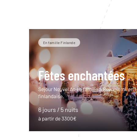
En famille Finlande
Fêtes enchantées
Séjour Nouvel An en famille à Rovaniemi, en 
finlandaise.
6 jours / 5 nuits
à partir de 3300€