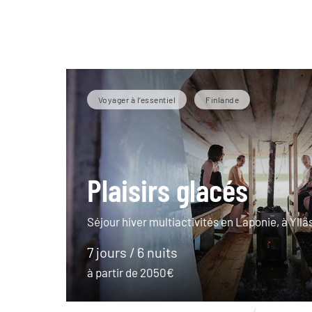
Voyager à l’essentiel
Finlande
Plaisirs glacés
Séjour hiver multiactivités en Laponie, à Yllä
7 jours / 6 nuits
à partir de 2050€