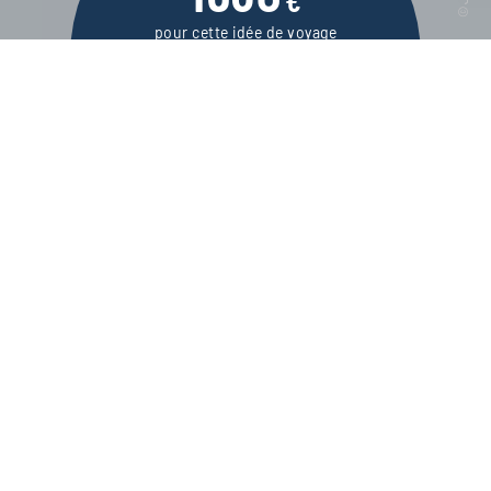
pour cette idée de voyage
4 jours / 3 nuits
DEMANDER UN DEVIS
Un week-end à Iso-Syöte, l’un des endroits
les plus enneigés de Finlande, promesse
d’une belle échappée sous les flocons.
Quand la saison hivernale est au temps gris et à la
pluie, on se prend à rêver d’un « vrai » hiver tout en