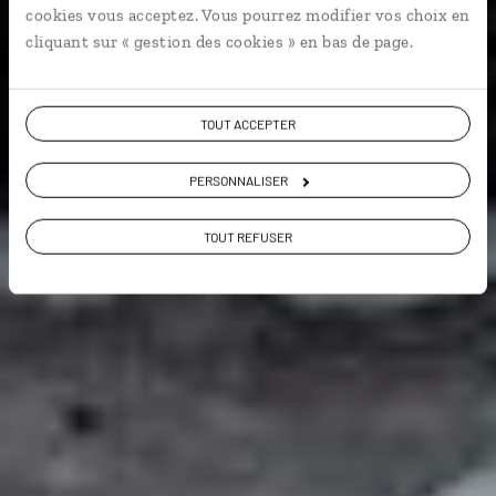
Bol d'air
cookies vous acceptez. Vous pourrez modifier vos choix en
cliquant sur « gestion des cookies » en bas de page.
Voir les 458 avis sur les voyages en Finlande
TOUT ACCEPTER
PERSONNALISER
VOIR LA GALERIE PHOTOS
TOUT REFUSER