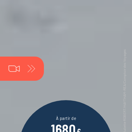
À partir de
1680
€