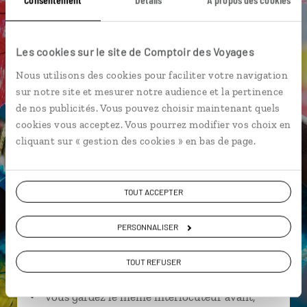
Deshaies
Les cookies sur le site de Comptoir des Voyages
Nous utilisons des cookies pour faciliter votre navigation
Ingrid,
sur notre site et mesurer notre audience et la pertinence
de nos publicités. Vous pouvez choisir maintenant quels
spécialiste Guadeloupe
Lire son interview
cookies vous acceptez. Vous pourrez modifier vos choix en
cliquant sur « gestion des cookies » en bas de page.
Suivez vos envies et demandez conseils à nos
spécialistes
TOUT ACCEPTER
Ils sauront organiser votre itinéraire au plus
près de vos envies et de la réalité du pays.
PERSONNALISER
Échangez en face à face ou depuis nos studios
connectés en agence, mais aussi par email ou
TOUT REFUSER
téléphone.
Vous gardez le même interlocuteur avant,