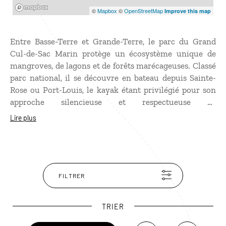
Mapbox
©
Mapbox
©
OpenStreetMap
Improve this map
Entre Basse-Terre et Grande-Terre, le parc du Grand
Cul-de-Sac Marin protège un écosystème unique de
mangroves, de lagons et de forêts marécageuses. Classé
parc national, il se découvre en bateau depuis Sainte-
Rose ou Port-Louis, le kayak étant privilégié pour son
approche silencieuse et respectueuse de
l’environnement. Au fil de la navigation, apparaissent
Lire plus
les palétuviers aux racines aériennes, les marais de la
rivière Salée et les îlets qui parsèment le lagon, tandis
que frégates, sternes et martins-pêcheurs animent ce
sanctuaire naturel.
FILTRER
TRIER