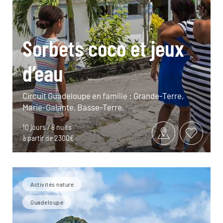
Sorbets coco et jeux
d’eau
Circuit Guadeloupe en famille : Grande-Terre,
Marie-Galante, Basse-Terre.
10 jours / 8 nuits
à partir de 2300€
Activités nature
Guadeloupe