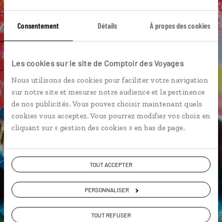
Parc du Grand Cul de Sac Marin
Pointe des Châteaux
Consentement
Détails
À propos des cookies
Chutes du Carbet
Les Saintes
Parc national de la Guadeloupe
Randonnée
Les cookies sur le site de Comptoir des Voyages
Bouillante
Nous utilisons des cookies pour faciliter votre navigation
sur notre site et mesurer notre audience et la pertinence
de nos publicités. Vous pouvez choisir maintenant quels
Ingrid,
cookies vous acceptez. Vous pourrez modifier vos choix en
cliquant sur « gestion des cookies » en bas de page.
spécialiste Guadeloupe
Lire son interview
Suivez vos envies et demandez conseils à nos
TOUT ACCEPTER
spécialistes
PERSONNALISER
Ils sauront organiser votre itinéraire au plus
près de vos envies et de la réalité du pays.
TOUT REFUSER