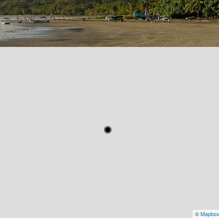
©
Mapbo