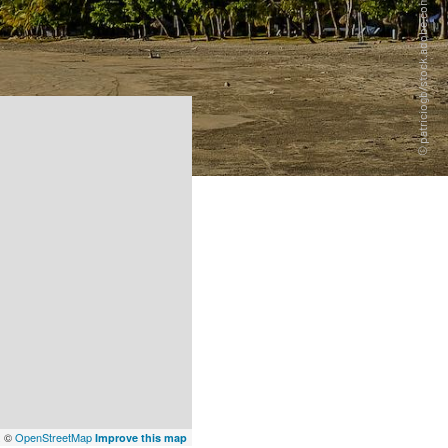
x
©
OpenStreetMap
Improve this map