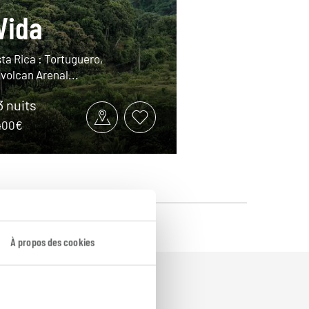
Vida
ta Rica : Tortuguero,
volcan Arenal...
3 nuits
3400€
À propos des cookies