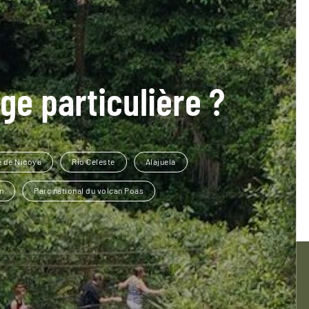
ge particulière ?
e de Nicoya
Rio Celeste
Alajuela
n
Parc national du volcan Poas