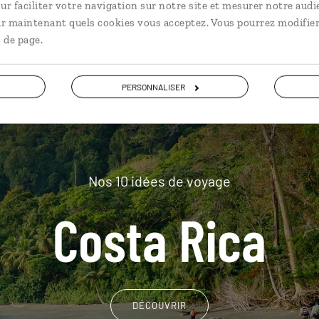
plus loin
ur faciliter votre navigation sur notre site et mesurer notre audi
ir maintenant quels cookies vous acceptez. Vous pourrez modifier
 de page.
PERSONNALISER
Nos 10 idées de voyage
Costa Rica
DÉCOUVRIR