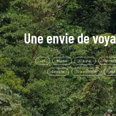
Une envie de voya
4x4
Bijagua
El Arenal
Péninsul
Caraïbes
Côte pacifique
Limo