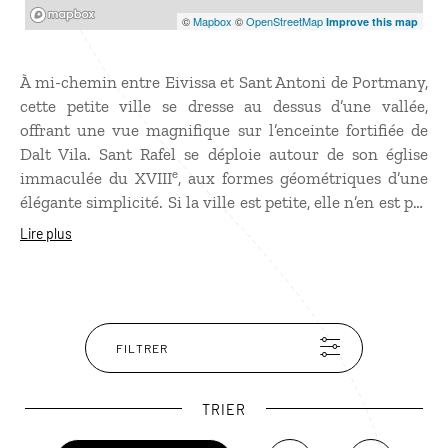
Mapbox
©
Mapbox
©
OpenStreetMap
Improve this map
À mi-chemin entre Eivissa et Sant Antoni de Portmany,
cette petite ville se dresse au dessus d’une vallée,
offrant une vue magnifique sur l’enceinte fortifiée de
Dalt Vila. Sant Rafel se déploie autour de son église
e
immaculée du XVIII
, aux formes géométriques d’une
élégante simplicité. Si la ville est petite, elle n’en est pas
moins animée grâce aux nombreux restaurants
Lire plus
concentrés dans sa seule rue. L'artisanat est l’autre
spécificité de Sant Rafel. Des potiers réputés se sont
installés dans la commune, en faisant une « Zone
d'Intérêt Artisanal », la seule dans l'île.
FILTRER
TRIER