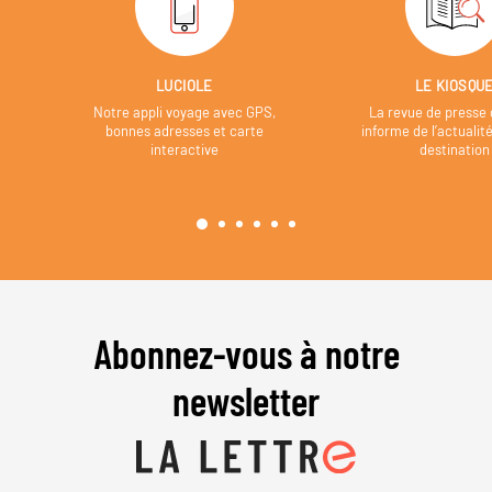
LUCIOLE
LE KIOSQU
Notre appli voyage avec GPS,
La revue de presse 
bonnes adresses et carte
informe de l’actualit
interactive
destination
Abonnez-vous à notre
newsletter