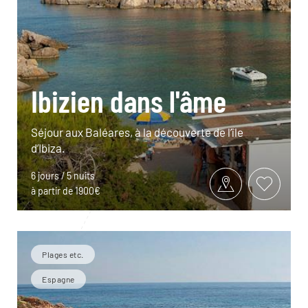
Ibizien dans l'âme
Séjour aux Baléares, à la découverte de l’île
d’Ibiza.
6 jours / 5 nuits
à partir de 1900€
Plages etc.
Espagne