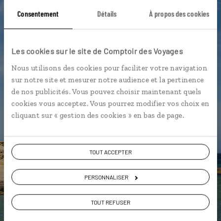
Sant Agusti des Vedra - Ibiza
Plages de Comte - Ibiza
Consentement
Détails
À propos des cookies
Sant Rafel de sa Creu - Ibiza
Dalt Vila - Ibiza
El Pilar de la Mola - Formentera
Formentera
Les cookies sur le site de Comptoir des Voyages
Nous utilisons des cookies pour faciliter votre navigation
Plage de Migjorn - Ibiza
Dalt Vila - Ibiza
sur notre site et mesurer notre audience et la pertinence
de nos publicités. Vous pouvez choisir maintenant quels
cookies vous acceptez. Vous pourrez modifier vos choix en
Paz,
cliquant sur « gestion des cookies » en bas de page.
spécialiste Espagne
Lire son interview
TOUT ACCEPTER
Suivez vos envies et demandez conseils à nos
spécialistes
PERSONNALISER
Ils sauront organiser votre itinéraire au plus
TOUT REFUSER
près de vos envies et de la réalité du pays.