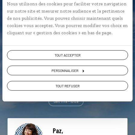
Nous utilisons des cookies pour faciliter votre navigation
Une envie de voyage
sur notre site et mesurer notre audience et la pertinence
de nos publicités. Vous pouvez choisir maintenant quels
particulière ?
cookies vous acceptez. Vous pourrez modifier vos choix en
cliquant sur « gestion des cookies » en bas de page.
Cala d’Hort - Ibiza
Eivissa - Ibiza
TOUT ACCEPTER
Sant Agusti des Vedra - Ibiza
Dalt Vila - Ibiza
PERSONNALISER
El Pilar de la Mola - Formentera
Formentera
TOUT REFUSER
Cala Vedella - Ibiza
Es Vedra - Ibiza
Ibiza
Dalt Vila - Ibiza
Paz,