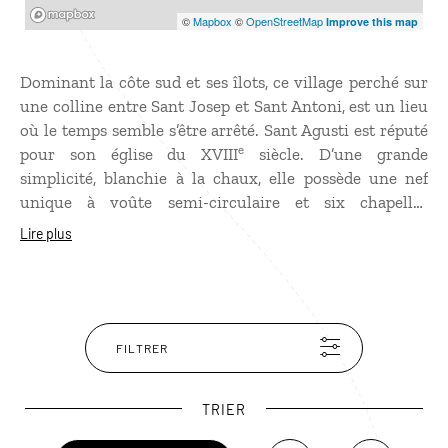
Mapbox
©
Mapbox
©
OpenStreetMap
Improve this map
Dominant la côte sud et ses îlots, ce village perché sur
une colline entre Sant Josep et Sant Antoni, est un lieu
où le temps semble s’être arrêté. Sant Agusti est réputé
e
pour son église du XVIII
siècle. D’une grande
simplicité, blanchie à la chaux, elle possède une nef
unique à voûte semi-circulaire et six chapelles
latérales. Autour, les maisons à l’architecture
Lire plus
traditionnelle sont restées intactes. Sant Agusti séduit
par son atmosphère authentique.
FILTRER
TRIER