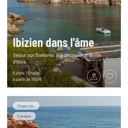
Ibizien dans l'âme
Séjour aux Baléares, à la découverte de l’île
d’Ibiza.
6 jours / 5 nuits
à partir de 1900€
Plages etc.
Espagne