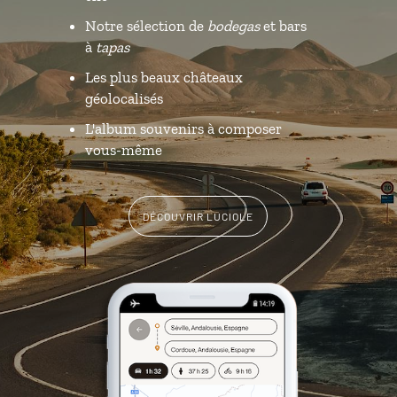
Notre sélection de
bodegas
et bars
à
tapas
Les plus beaux châteaux
géolocalisés
L'album souvenirs à composer
vous-même
DÉCOUVRIR LUCIOLE