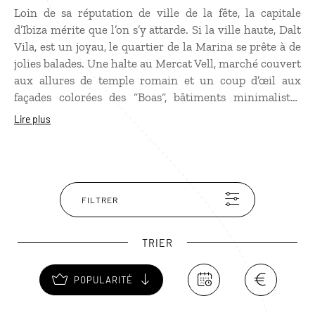
Loin de sa réputation de ville de la fête, la capitale
d’Ibiza mérite que l’on s’y attarde. Si la ville haute, Dalt
Vila, est un joyau, le quartier de la Marina se prête à de
jolies balades. Une halte au Mercat Vell, marché couvert
aux allures de temple romain et un coup d’œil aux
façades colorées des “Boas“, bâtiments minimalistes
imaginés par Jean Nouvel, sont incontournables. À la
Lire plus
pointe de la Marina, Casa Broner, mélange
d’architecture traditionnelle et moderniste, est une
merveille. Non loin du centre ville, le musée-nécropole
de Puig des Molins abrite la plus vaste concentration de
sépultures phéniciennes en Méditerranée. Et si l’envie
FILTRER
de piquer une tête vous prend, la plage de Talamanca
avec ses bars animés est en plein centre.
TRIER
POPULARITÉ