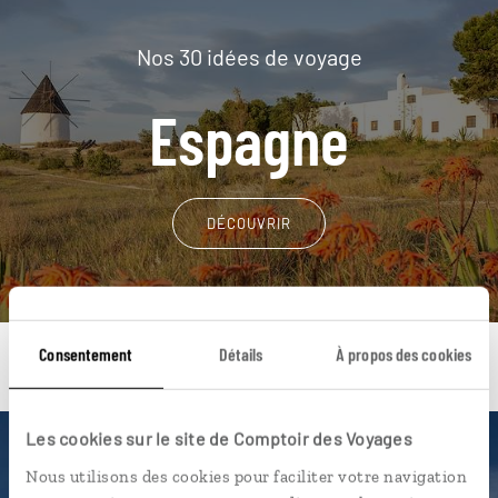
Nos 30 idées de voyage
Espagne
DÉCOUVRIR
Consentement
Détails
À propos des cookies
Les cookies sur le site de Comptoir des Voyages
Une envie de voyage
Nous utilisons des cookies pour faciliter votre navigation