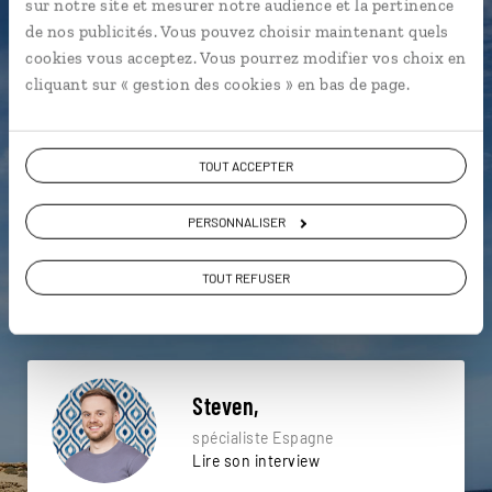
sur notre site et mesurer notre audience et la pertinence
particulière ?
de nos publicités. Vous pouvez choisir maintenant quels
cookies vous acceptez. Vous pourrez modifier vos choix en
cliquant sur « gestion des cookies » en bas de page.
Cala d’Hort - Ibiza
Eivissa - Ibiza
TOUT ACCEPTER
Sant Agusti des Vedra - Ibiza
Cala Vedella - Ibiza
Es Vedra - Ibiza
Ibiza
Dalt Vila - Ibiza
PERSONNALISER
El Pilar de la Mola - Formentera
Formentera
TOUT REFUSER
Dalt Vila - Ibiza
Steven,
spécialiste Espagne
Lire son interview