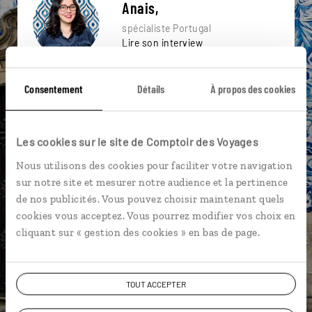
Anais,
spécialiste Portugal
Lire son interview
Suivez vos envies et demandez conseils à nos
Consentement
Détails
À propos des cookies
spécialistes
Ils sauront organiser votre itinéraire au plus
près de vos envies et de la réalité du pays.
Les cookies sur le site de Comptoir des Voyages
Échangez en face à face ou depuis nos studios
Nous utilisons des cookies pour faciliter votre navigation
connectés en agence, mais aussi par email ou
sur notre site et mesurer notre audience et la pertinence
téléphone.
de nos publicités. Vous pouvez choisir maintenant quels
cookies vous acceptez. Vous pourrez modifier vos choix en
Vous gardez le même interlocuteur avant,
cliquant sur « gestion des cookies » en bas de page.
pendant et après votre voyage.
TOUT ACCEPTER
DEMANDER UN DEVIS