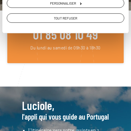
PERSONNALISER
ou
TOUT REFUSER
Construisez votre voyage avec un spécialiste Portugal
01 85 08 10 49
Du lundi au samedi de 09h30 à 18h30
Luciole,
l'appli qui vous guide au Portugal
L’itinéraire vers votre
quinta
en 1