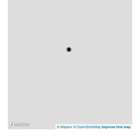
Mapbox
©
Mapbox
©
OpenStreetMap
Improve this map