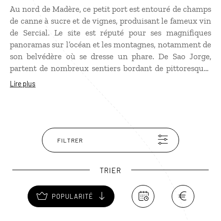
Au nord de Madère, ce petit port est entouré de champs
de canne à sucre et de vignes, produisant le fameux vin
de Sercial. Le site est réputé pour ses magnifiques
panoramas sur l’océan et les montagnes, notamment de
son belvédère où se dresse un phare. De Sao Jorge,
partent de nombreux sentiers bordant de pittoresques
Levadas. À l’intérieur du village, une église baroque qui
Lire plus
ne paye pas de mine mérite pourtant la visite : son
retable en bois très travaillé est unique en son genre.
FILTRER
TRIER
POPULARITÉ