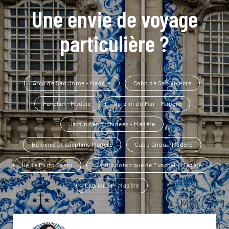
Une envie de voyage
particulière ?
Arco de Sao Jorge - Madère
Cabo de Sao Vicente
Funchal - Madère
Jardim do Mar - Madère
Jardin des orchidees - Madère
Baleines et dauphins Madère
Cabo Girao - Madère
Île de Porto Santo
Jardin botanique de Funchal - Madère
Laurisilva - Madère