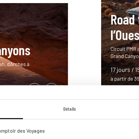
Road 
l’Oue
anyons
Circuit PMR 
Grand Canyo
ah, d’Arches à
17 jours / 1
à partir de 
Détails
Comptoir des Voyages