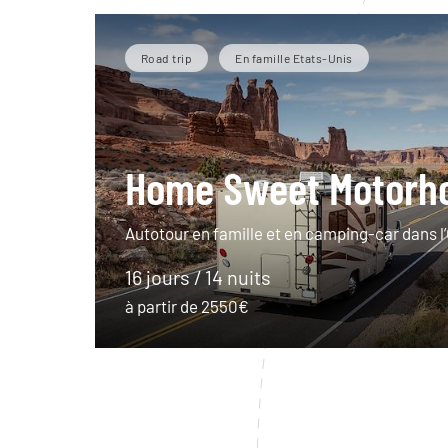
Road trip
En famille Etats-Unis
Home Sweet Motor
Autotour en famille et en camping-car dans l
16 jours / 14 nuits
à partir de 2550€