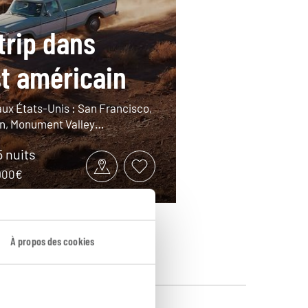
trip dans
st américain
aux États-Unis : San Francisco,
n, Monument Valley…
5 nuits
3900€
À propos des cookies