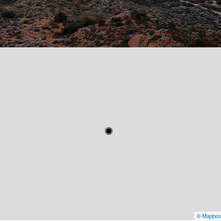
©
Mapbo