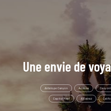
Une envie de voya
Antelope Canyon
Arizona
Canyon
Capitol Reef
Alcatraz
Califo