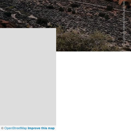
x
©
OpenStreetMap
Improve this map