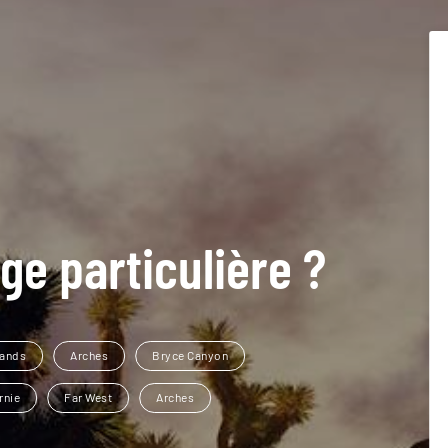
ge particulière ?
lands
Arches
Bryce Canyon
rnie
Far West
Arches