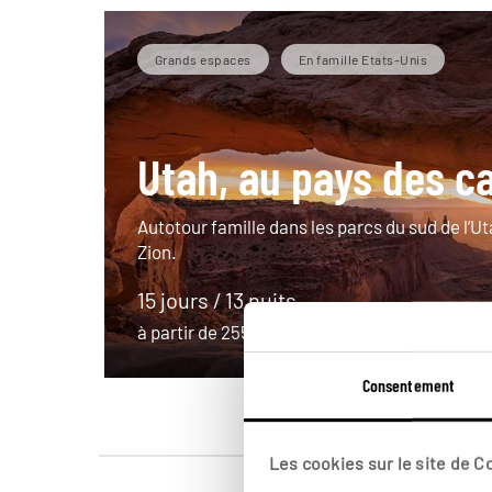
Grands espaces
En famille Etats-Unis
Utah, au pays des c
Autotour famille dans les parcs du sud de l’Ut
Zion.
15 jours / 13 nuits
à partir de 2550€
Consentement
Les cookies sur le site de 