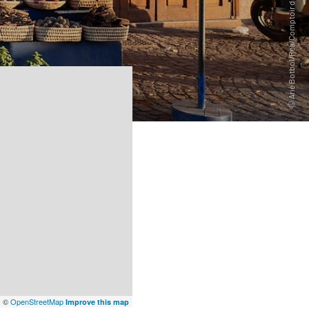
x
©
OpenStreetMap
Improve this map