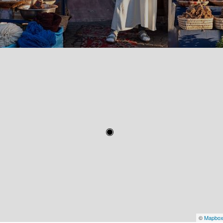
©
Mapbo