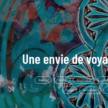
Une envie de voya
Agafay
Guéliz
Koutoubia
Jard
Agdz
Anti-Atlas