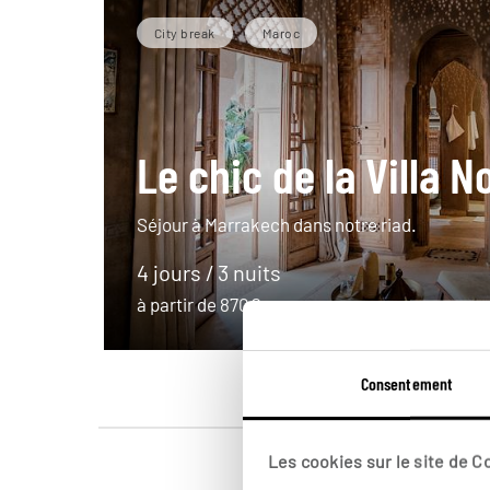
City break
Maroc
Le chic de la Villa 
Séjour à Marrakech dans notre riad.
4 jours / 3 nuits
à partir de 870€
Consentement
Les cookies sur le site de 