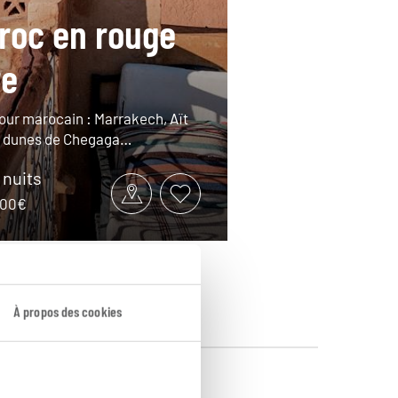
roc en rouge
re
tour marocain : Marrakech, Aït
 dunes de Chegaga…
9 nuits
2100€
À propos des cookies