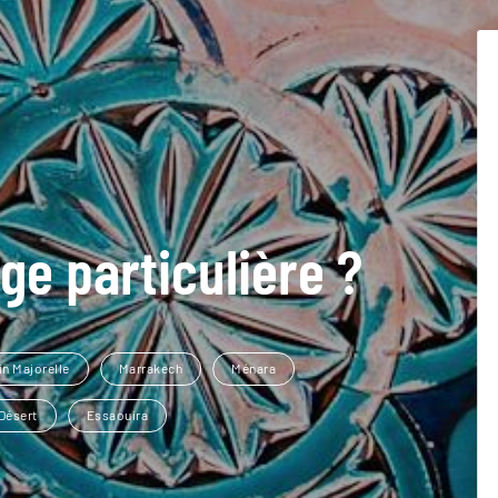
ge particulière ?
in Majorelle
Marrakech
Ménara
Désert
Essaouira