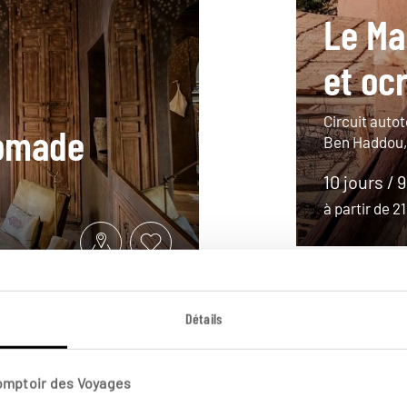
Le Ma
et oc
Circuit auto
Nomade
Ben Haddou,
10 jours / 
à partir de 
Détails
Comptoir des Voyages