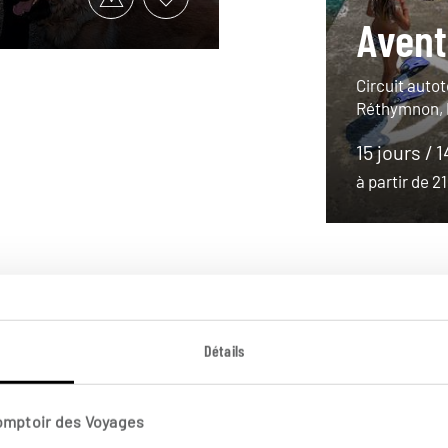
Avent
Circuit autot
Réthymnon, P
15 jours / 
à partir de 
Détails
Comptoir des Voyages