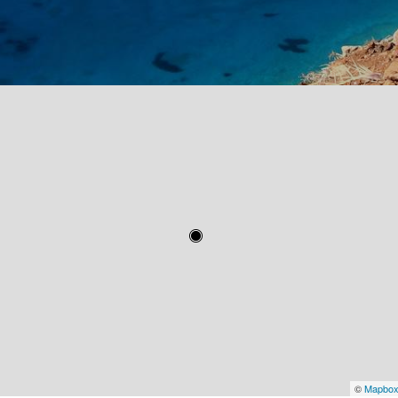
©
Mapbo