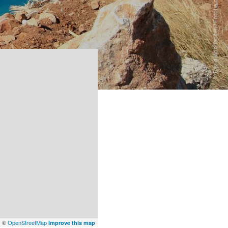
x
©
OpenStreetMap
Improve this map