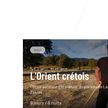
Grèce
L'Orient crétois
Circuit autotour Est crétois, du plateau de La
Zakros.
9 jours / 8 nuits