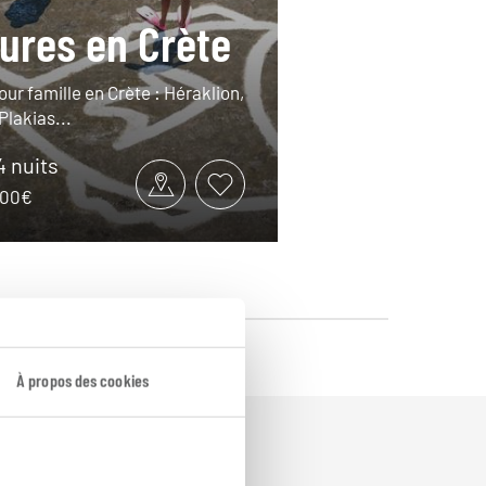
ures en Crète
our famille en Crète : Héraklion,
lakias...
14 nuits
2100€
À propos des cookies