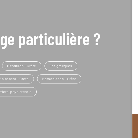
ge particulière ?
Héraklion - Crète
Îles grecques
Falasarna - Crète
Hersonissos - Crète
rrière-pays crétois