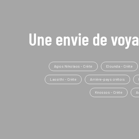
Une envie de voya
Agios Nikolaos - Crète
Elounda - Crète
Lassithi - Crète
Arrière-pays crétois
Knossos - Crète
A