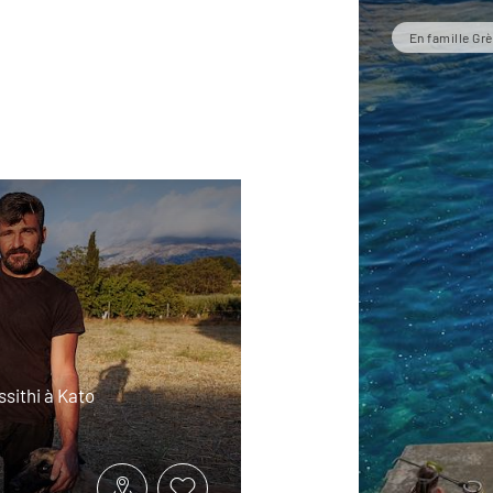
En famille Gr
ssithi à Kato