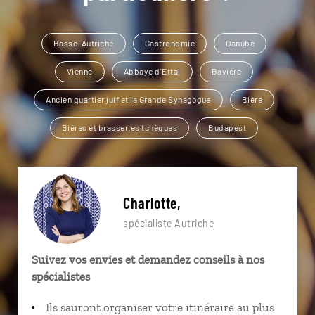
Basse-Autriche
Gastronomie
Danube
Vienne
Abbaye d'Ettal
Bavière
Ancien quartier juif et la Grande Synagogue
Bière
Bières et brasseries tchèques
Budapest
Charlotte,
spécialiste Autriche
Suivez vos envies et demandez conseils à nos
spécialistes
Ils sauront organiser votre itinéraire au plus