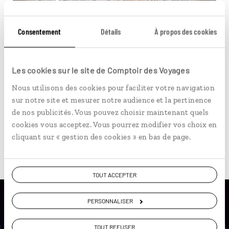
Circuit en train en Europe centrale : Budapest,
Vienne et Prague.
Consentement
Détails
À propos des cookies
8 jours / 7 nuits
à partir de 1550€
Les cookies sur le site de Comptoir des Voyages
Nous utilisons des cookies pour faciliter votre navigation
sur notre site et mesurer notre audience et la pertinence
de nos publicités. Vous pouvez choisir maintenant quels
cookies vous acceptez. Vous pourrez modifier vos choix en
cliquant sur « gestion des cookies » en bas de page.
Pour aller plus loin
TOUT ACCEPTER
PERSONNALISER
TOUT REFUSER