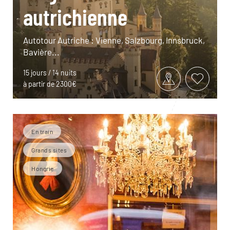
autrichienne
Autotour Autriche : Vienne, Salzbourg, Innsbruck,
Bavière...
15 jours / 14 nuits
à partir de 2300€
En train
Grands sites
Hongrie