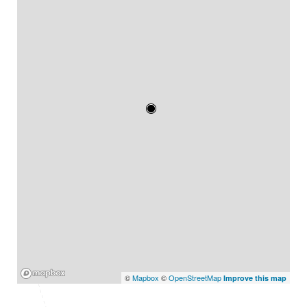
Mapbox
©
Mapbox
©
OpenStreetMap
Improve this map