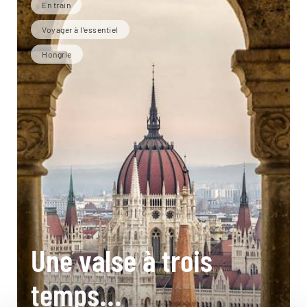
En train
Voyager à l’essentiel
Hongrie
Une valse à trois
temps...