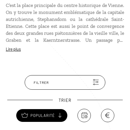
C’est la place principale du centre historique de Vienne.
On y trouve le monument emblématique de la capitale
autrichienne, Stephansdom ou la cathédrale Saint-
Etienne. Cette place est aussi le point de convergence
des deux grandes rues piétonnières de la vieille ville, le
Graben et la Kaerntnerstrasse. Un passage par
Stephansplatz est donc incontournable lors d’une visite
Lire plus
de Vienne. Très animée, elle est entourée de restaurants
et de boutiques de souvenirs. Bon à savoir si votre
voyage se déroule en hiver : c'est sur cette place que se
tient l’un des plus célèbres marchés de Noël viennois.
FILTRER
TRIER
POPULARITÉ