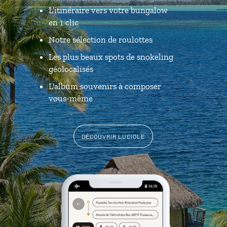
L’itinéraire vers votre bungalow
en 1 clic
Notre sélection de roulottes
Les plus beaux spots de snokeling
géolocalisés
L'album souvenirs à composer
vous-même
DÉCOUVRIR LUCIOLE