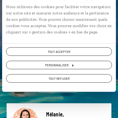
Nous utilisons des cookies pour faciliter votre navigation
Une envie de voyage
sur notre site et mesurer notre audience et la pertinence
de nos publicités. Vous pouvez choisir maintenant quels
particulière ?
cookies vous acceptez. Vous pourrez modifier vos choix en
cliquant sur « gestion des cookies » en bas de page.
Archipel de la Société
Huahine
Lagon de Taha'a
TOUT ACCEPTER
Baie d'Avea - Huahine
Baie de Cook - Moorea
PERSONNALISER
Faré - Huahine
Archipel des Tuamotu
Baie d'Opunohu - Moorea
Fakarava
TOUT REFUSER
Ferme perlière - Taha'a
Mélanie,