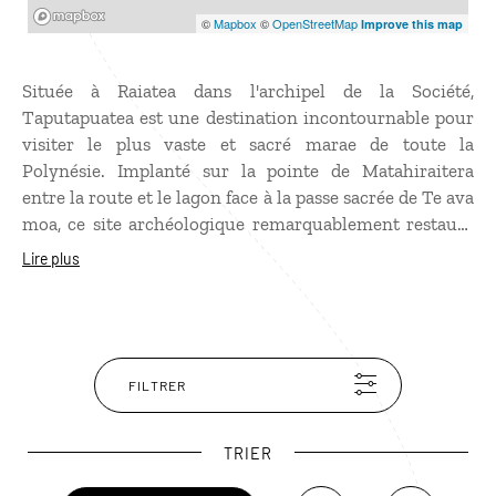
Mapbox
©
Mapbox
©
OpenStreetMap
Improve this map
Située à Raiatea dans l'archipel de la Société,
Taputapuatea est une destination incontournable pour
visiter le plus vaste et sacré marae de toute la
Polynésie. Implanté sur la pointe de Matahiraitera
entre la route et le lagon face à la passe sacrée de Te ava
moa, ce site archéologique remarquablement restauré
dégage une atmosphère spirituelle intense. Il se
Lire plus
compose en réalité de trois marae (international,
district et familial) dans lesquels on peut admirer
d'anciens lieux de cultes où étaient pratiquées les
cérémonies religieuses, des pierres dressées
représentant des rois et leur famille, des "ahu", sorte
FILTRER
d'autels consacrés aux dieux, etc.
TRIER