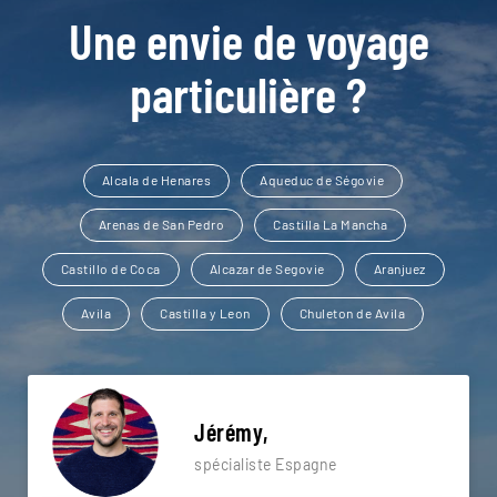
Une envie de voyage
particulière ?
Alcala de Henares
Aqueduc de Ségovie
Arenas de San Pedro
Castilla La Mancha
Castillo de Coca
Alcazar de Segovie
Aranjuez
Avila
Castilla y Leon
Chuleton de Avila
Jérémy,
spécialiste Espagne