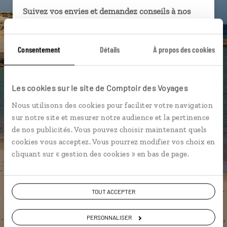
Suivez vos envies et demandez conseils à nos
spécialistes
Ils sauront organiser votre itinéraire au plus
Consentement
Détails
À propos des cookies
près de vos envies et de la réalité du pays.
Échangez en face à face ou depuis nos studios
connectés en agence, mais aussi par email ou
Les cookies sur le site de Comptoir des Voyages
téléphone.
Nous utilisons des cookies pour faciliter votre navigation
Vous gardez le même interlocuteur avant,
sur notre site et mesurer notre audience et la pertinence
pendant et après votre voyage.
de nos publicités. Vous pouvez choisir maintenant quels
cookies vous acceptez. Vous pourrez modifier vos choix en
cliquant sur « gestion des cookies » en bas de page.
DEMANDER UN DEVIS
TOUT ACCEPTER
ou
PERSONNALISER
Construisez votre voyage avec un spécialiste Espagne