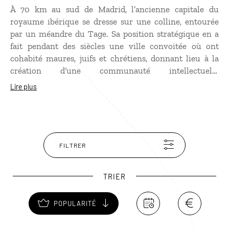
À 70 km au sud de Madrid, l’ancienne capitale du
royaume ibérique se dresse sur une colline, entourée
par un méandre du Tage. Sa position stratégique en a
fait pendant des siècles une ville convoitée où ont
cohabité maures, juifs et chrétiens, donnant lieu à la
création d’une communauté intellectuelle
particulièrement féconde et à un nouveau style
Lire plus
artistique, “mudéjar“, mélange d’art roman, gothique et
de style musulman. Classée au patrimoine de l’Unesco,
l’ancienne Tolède regorge d’églises, de synagogues et de
mosquées que l’on découvre au détour de ruelles
sinueuses. La ville mérite d’être admirée d’en haut, de la
FILTRER
place Padre Juan de Mariana, son point culminant.
TRIER
POPULARITÉ