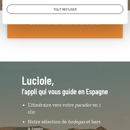
01 85 08 10 48
TOUT REFUSER
Du lundi au samedi de 09h30 à 18h30
Luciole,
l'appli qui vous guide en Espagne
L’itinéraire vers votre
parador
en 1
clic
Notre sélection de
bodegas
et bars
à
tapas