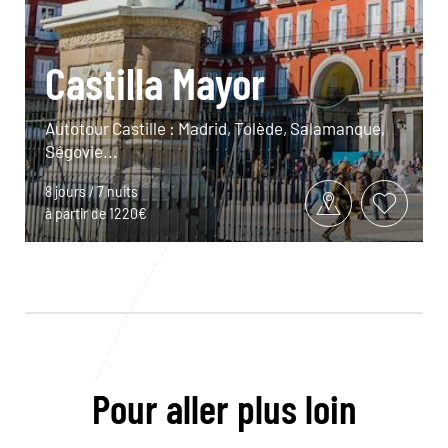
Castilla Mayor
Autotour Castille : Madrid, Tolède, Salamanque,
Ségovie...
8 jours / 7 nuits
à partir de 1220€
Pour aller plus loin