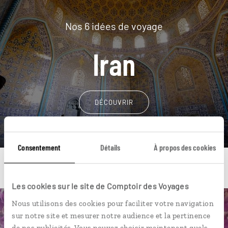
Nos 6 idées de voyage
Iran
DÉCOUVRIR
Consentement
Détails
À propos des cookies
Les cookies sur le site de Comptoir des Voyages
Nous utilisons des cookies pour faciliter votre navigation
Une envie de voyage
sur notre site et mesurer notre audience et la pertinence
de nos publicités. Vous pouvez choisir maintenant quels