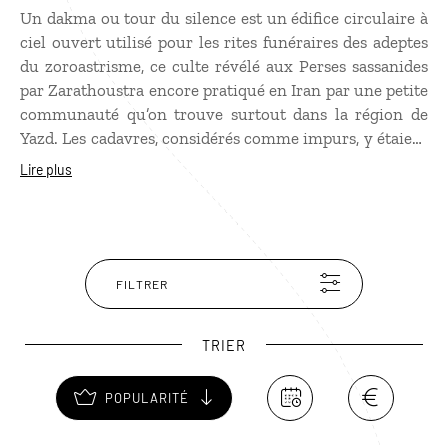
Un dakma ou tour du silence est un édifice circulaire à
ciel ouvert utilisé pour les rites funéraires des adeptes
du zoroastrisme, ce culte révélé aux Perses sassanides
par Zarathoustra encore pratiqué en Iran par une petite
communauté qu’on trouve surtout dans la région de
Yazd. Les cadavres, considérés comme impurs, y étaient
déposés pour être dévorés par des oiseaux de proie;
Lire plus
cette coutume est désormais interdite mais les tours
sont toujours là, dressées sur des tertres à quelques
kilomètres de Yazd.
FILTRER
TRIER
POPULARITÉ