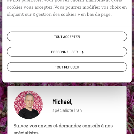
particulière ?
cookies vous acceptez. Vous pourrez modifier vos choix en
cliquant sur « gestion des cookies » en bas de page.
Bâgh-e-Dôlat-âbâd
Bazar royal d’Ispahan
TOUT ACCEPTER
Caravansérail
Bagh-E-Narenjestan
Bazar-e Vakil
PERSONNALISER
Ispahan
Abyaneh
Bazar
TOUT REFUSER
Désert de Dasht-e Kavir
Bagh-E-Narenjestan
Michaël,
spécialiste Iran
Suivez vos envies et demandez conseils à nos
spécialistes