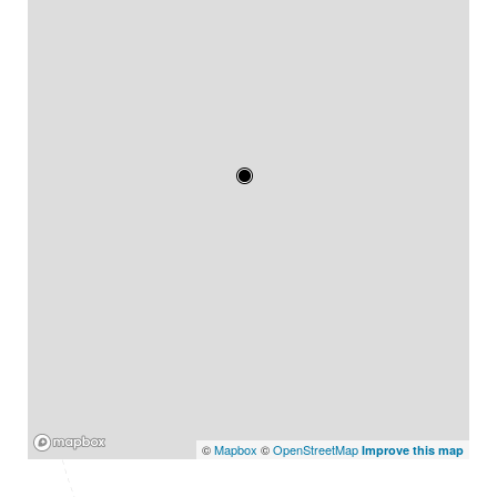
Mapbox
©
Mapbox
©
OpenStreetMap
Improve this map