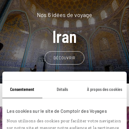
Nos 6 idées de voyage
Iran
DÉCOUVRIR
Consentement
Détails
À propos des cookies
Les cookies sur le site de Comptoir des Voyages
Une envie de voyage
Nous utilisons des cookies pour faciliter votre navigation
sur notre site et mesurer notre audience et la pertinence