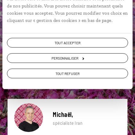
particulière ?
de nos publicités. Vous pouvez choisir maintenant quels
cookies vous acceptez. Vous pourrez modifier vos choix en
cliquant sur « gestion des cookies » en bas de page.
Bâgh-e-Dôlat-âbâd
Bazar de Kashan
TOUT ACCEPTER
Bazar-e Vakil
Abyaneh
Bagh-E-Narenjestan
Bazar royal d’Ispahan
Grand bazar de Téhéran
PERSONNALISER
Jardin Fin
Mosquée de l’Imam
TOUT REFUSER
Bagh-E-Narenjestan
Michaël,
spécialiste Iran