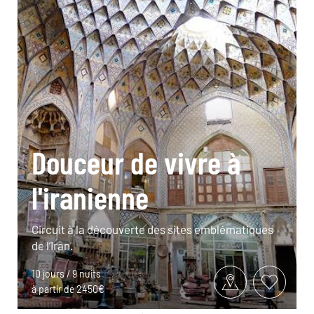
Douceur de vivre à
l'iranienne
Circuit à la découverte des sites emblématiques
de l’Iran.
10 jours / 9 nuits
à partir de 2450€