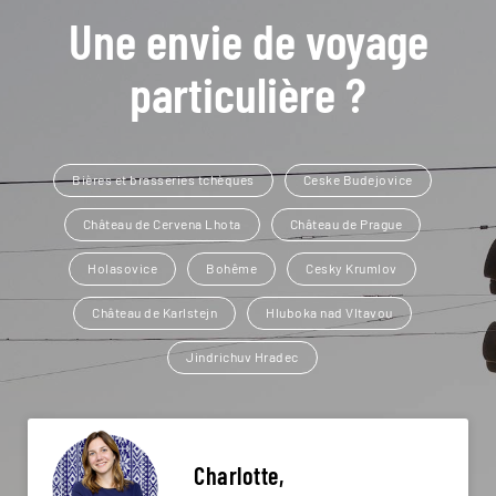
Une envie de voyage
particulière ?
Bières et brasseries tchèques
Ceske Budejovice
Château de Cervena Lhota
Château de Prague
Holasovice
Bohême
Cesky Krumlov
Château de Karlstejn
Hluboka nad Vltavou
Jindrichuv Hradec
Charlotte,