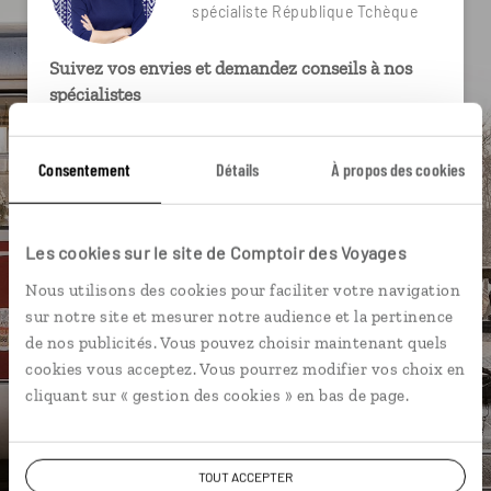
spécialiste République Tchèque
Suivez vos envies et demandez conseils à nos
spécialistes
Ils sauront organiser votre itinéraire au plus
près de vos envies et de la réalité du pays.
Consentement
Détails
À propos des cookies
Échangez en face à face ou depuis nos studios
connectés en agence, mais aussi par email ou
Les cookies sur le site de Comptoir des Voyages
téléphone.
Nous utilisons des cookies pour faciliter votre navigation
Vous gardez le même interlocuteur avant,
sur notre site et mesurer notre audience et la pertinence
pendant et après votre voyage.
de nos publicités. Vous pouvez choisir maintenant quels
cookies vous acceptez. Vous pourrez modifier vos choix en
cliquant sur « gestion des cookies » en bas de page.
DEMANDER UN DEVIS
TOUT ACCEPTER
ou