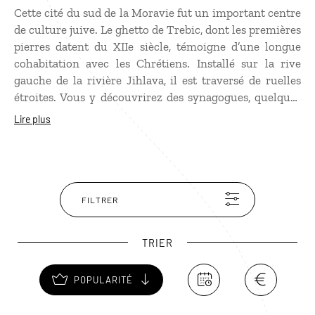
Cette cité du sud de la Moravie fut un important centre
de culture juive. Le ghetto de Trebic, dont les premières
pierres datent du XIIe siècle, témoigne d’une longue
cohabitation avec les Chrétiens. Installé sur la rive
gauche de la rivière Jihlava, il est traversé de ruelles
étroites. Vous y découvrirez des synagogues, quelques
monuments et l’un des plus grands cimetières juifs
Lire plus
d’Europe. En continuant votre promenade à travers la
ville, vous finirez par arriver au Château, à
l’emplacement d’un ancien monastère bénédictin. Là, se
trouve la basilique Saint-Procope, réputée pour son
magnifique portail Roman et ses fresques gothiques, les
FILTRER
plus anciennes de Moravie.
TRIER
POPULARITÉ