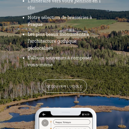
L’itinéraire vers votre
penzion
en 1
clic
Notre sélection de brasseries à
Prague
Les plus beaux monuments à
l’architecture gothique
géolocalisés
L'album souvenirs à composer
vous-même
DÉCOUVRIR LUCIOLE