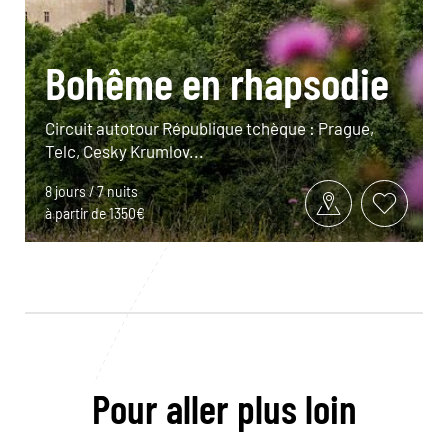
Bohême en rhapsodie
Circuit autotour République tchèque : Prague,
Telc, Cesky Krumlov...
8 jours / 7 nuits
à partir de 1350€
Pour aller plus loin