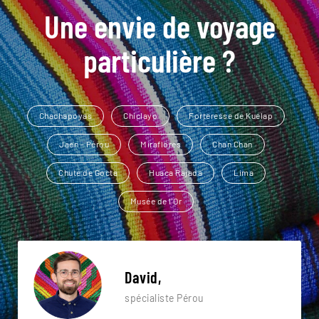
Une envie de voyage
particulière ?
Chachapoyas
Chiclayo
Forteresse de Kuelap
Jaen - Pérou
Miraflores
Chan Chan
Chute de Gocta
Huaca Rajada
Lima
Musée de l'Or
David,
spécialiste Pérou