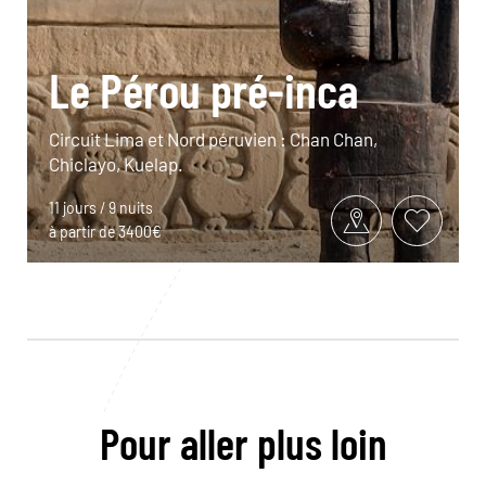
Le Pérou pré-inca
Circuit Lima et Nord péruvien : Chan Chan,
Chiclayo, Kuelap.
11 jours / 9 nuits
à partir de 3400€
Pour aller plus loin