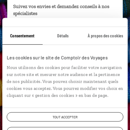
Suivez vos envies et demandez conseils à nos
spécialistes
Ils sauront organiser votre itinéraire au plus
près de vos envies et de la réalité du pays.
Consentement
Détails
À propos des cookies
Échangez en face à face ou depuis nos studios
connectés en agence, mais aussi par email ou
téléphone.
Les cookies sur le site de Comptoir des Voyages
Vous gardez le même interlocuteur avant,
Nous utilisons des cookies pour faciliter votre navigation
pendant et après votre voyage.
sur notre site et mesurer notre audience et la pertinence
de nos publicités. Vous pouvez choisir maintenant quels
cookies vous acceptez. Vous pourrez modifier vos choix en
cliquant sur « gestion des cookies » en bas de page.
DEMANDER UN DEVIS
TOUT ACCEPTER
ou
Construisez votre voyage avec un spécialiste Pérou