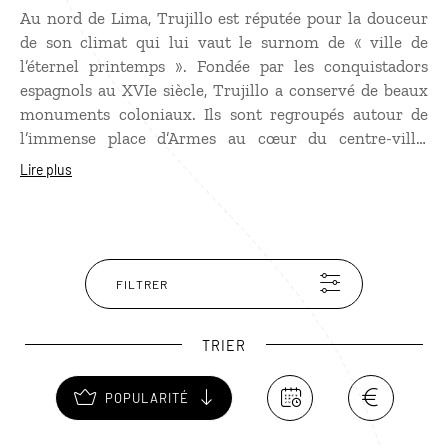
Au nord de Lima, Trujillo est réputée pour la douceur
de son climat qui lui vaut le surnom de « ville de
l’éternel printemps ». Fondée par les conquistadors
espagnols au XVIe siècle, Trujillo a conservé de beaux
monuments coloniaux. Ils sont regroupés autour de
l’immense place d’Armes au cœur du centre-ville.
L’autre intérêt de Trujillo est sa proximité avec Chan
Lire plus
Chan, la plus grande ville en terre cuite du monde
antique.
FILTRER
TRIER
POPULARITÉ