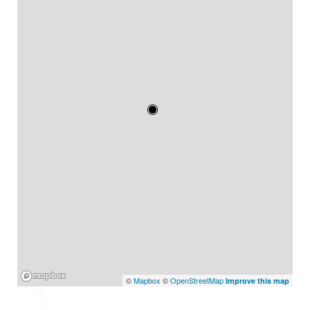
Mapbox
©
Mapbox
©
OpenStreetMap
Improve this map