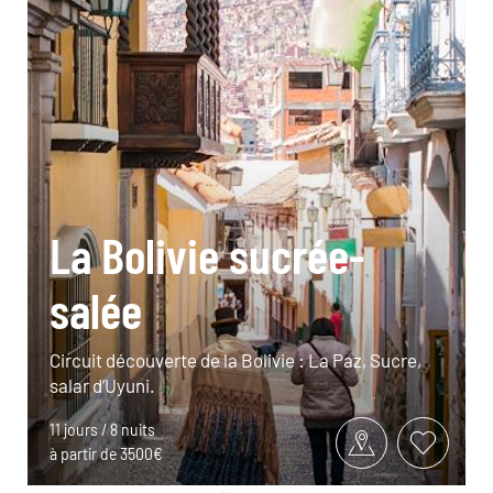
La Bolivie sucrée-
salée
Circuit découverte de la Bolivie : La Paz, Sucre,
salar d’Uyuni.
11 jours / 8 nuits
à partir de 3500€