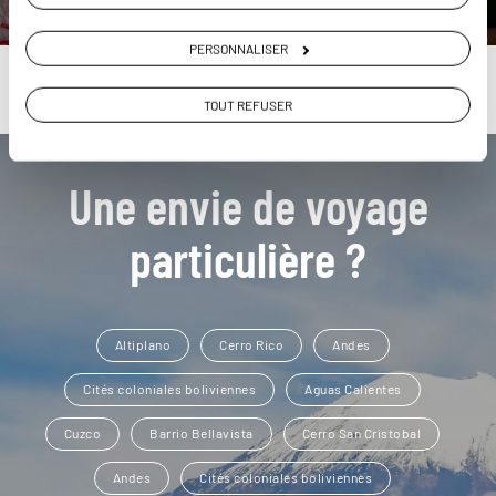
PERSONNALISER
TOUT REFUSER
Une envie de voyage
particulière ?
Altiplano
Cerro Rico
Andes
Cités coloniales boliviennes
Aguas Calientes
Cuzco
Barrio Bellavista
Cerro San Cristobal
Andes
Cités coloniales boliviennes