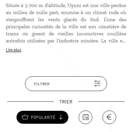
Située à 3 700 m d’altitude, Uyuni est une ville perdue
au milieu de nulle part, soumise à un climat rude où
s’engouffrent les vents glacés du Sud. L’une des
principales curiosités de la ville est son cimetière de
trains où gisent de vieilles locomotives rouillées
autrefois utilisées par l’industrie minière. La ville est
aussi l'une des portes d’entrée vers le spectaculaire
Lire plus
Salar d‘Uyuni, immense croûte de sel de plus de 12 000
m2, et vers la région du Sud Lipez.
FILTRER
TRIER
POPULARITÉ