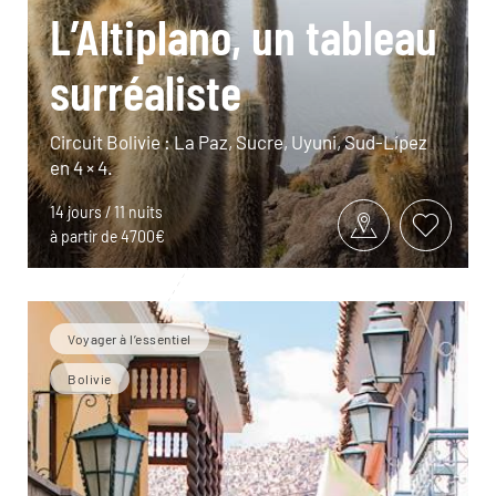
L’Altiplano, un tableau
surréaliste
Circuit Bolivie : La Paz, Sucre, Uyuni, Sud-Lípez
en 4 × 4.
14 jours / 11 nuits
à partir de 4700€
Voyager à l’essentiel
Bolivie