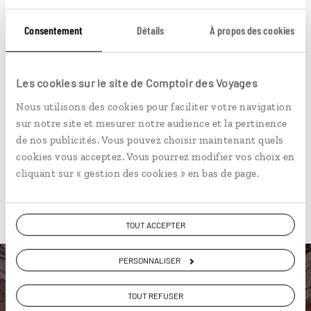
Circuit autotour à Hégra et Pétra, merveilles
Consentement
Détails
À propos des cookies
saoudienne et jordanienne.
11 jours / 10 nuits
à partir de 6250€
Les cookies sur le site de Comptoir des Voyages
Nous utilisons des cookies pour faciliter votre navigation
sur notre site et mesurer notre audience et la pertinence
de nos publicités. Vous pouvez choisir maintenant quels
cookies vous acceptez. Vous pourrez modifier vos choix en
cliquant sur « gestion des cookies » en bas de page.
Pour aller plus loin
TOUT ACCEPTER
PERSONNALISER
TOUT REFUSER