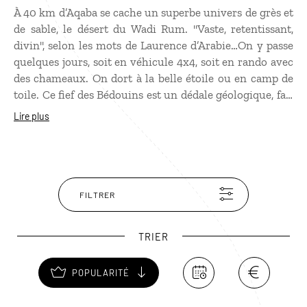
À 40 km d’Aqaba se cache un superbe univers de grès et
de sable, le désert du Wadi Rum. "Vaste, retentissant,
divin", selon les mots de Laurence d’Arabie…On y passe
quelques jours, soit en véhicule 4x4, soit en rando avec
des chameaux. On dort à la belle étoile ou en camp de
toile. Ce fief des Bédouins est un dédale géologique, fait
de siq ou canyons, de dunes de sable dorés et de reliefs
Lire plus
hauts de 800 m. Inoubliables les djebels Al Khazali,
Burda, Barra, Um Ushrin, les arches telles le Rock
Bridge. On y voit aussi des escaliers nabatéens, des
inscriptions tamoudiques au pied des falaises. Et on
sirote le thé bédouin, symbole d´une vraie tradition
FILTRER
d’hospitalité.
TRIER
POPULARITÉ