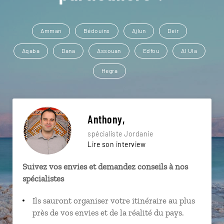
Amman
Bédouins
Ajlun
Deir
Aqaba
Dana
Assouan
Edfou
Al Ula
Hegra
Anthony,
spécialiste Jordanie
Lire son interview
Suivez vos envies et demandez conseils à nos
spécialistes
Ils sauront organiser votre itinéraire au plus
près de vos envies et de la réalité du pays.