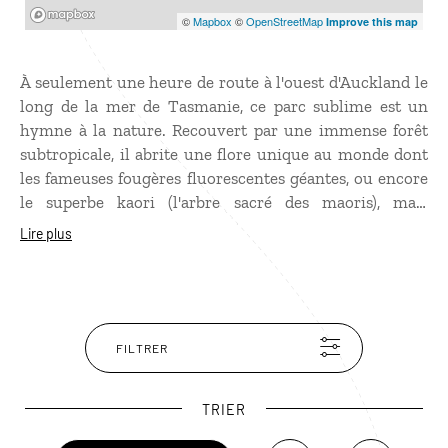
Mapbox
©
Mapbox
©
OpenStreetMap
Improve this map
À seulement une heure de route à l'ouest d'Auckland le
long de la mer de Tasmanie, ce parc sublime est un
hymne à la nature. Recouvert par une immense forêt
subtropicale, il abrite une flore unique au monde dont
les fameuses fougères fluorescentes géantes, ou encore
le superbe kaori (l'arbre sacré des maoris), mais
également une multitude de cascades, de rivières
Lire plus
sauvages, sans oublier les superbes plages de sable
noir…
FILTRER
TRIER