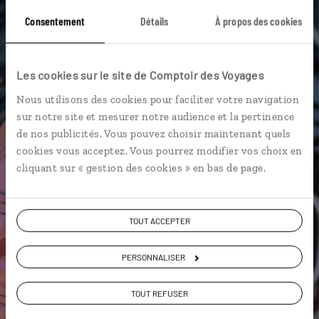
Blue Mountains
Christchurch
Auckland
Consentement
Détails
À propos des cookies
Eglise du Bon Berger
Lac Pukaki
Lac Tekapo
Mer de Tasmanie
Les cookies sur le site de Comptoir des Voyages
Nous utilisons des cookies pour faciliter votre navigation
sur notre site et mesurer notre audience et la pertinence
de nos publicités. Vous pouvez choisir maintenant quels
Nadine,
cookies vous acceptez. Vous pourrez modifier vos choix en
spécialiste Nouvelle-Zélande
cliquant sur « gestion des cookies » en bas de page.
Suivez vos envies et demandez conseils à nos
spécialistes
TOUT ACCEPTER
Ils sauront organiser votre itinéraire au plus
PERSONNALISER
près de vos envies et de la réalité du pays.
Échangez en face à face ou depuis nos studios
TOUT REFUSER
connectés en agence, mais aussi par email ou