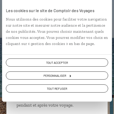
Les cookies sur le site de Comptoir des Voyages
Nous utilisons des cookies pour faciliter votre navigation
Annabelle,
sur notre site et mesurer notre audience et la pertinence
de nos publicités. Vous pouvez choisir maintenant quels
spécialiste Angleterre
cookies vous acceptez. Vous pourrez modifier vos choix en
cliquant sur « gestion des cookies » en bas de page.
Suivez vos envies et demandez conseils à nos
spécialistes
TOUT ACCEPTER
Ils sauront organiser votre itinéraire au plus
près de vos envies et de la réalité du pays.
PERSONNALISER
Échangez en face à face ou depuis nos studios
connectés en agence, mais aussi par email ou
TOUT REFUSER
téléphone.
Vous gardez le même interlocuteur avant,
pendant et après votre voyage.