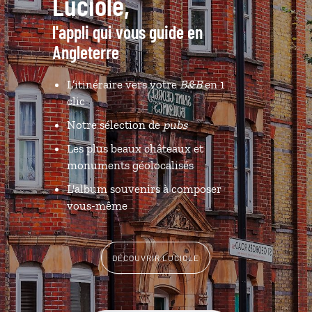
Luciole,
l'appli qui vous guide en
Angleterre
L’itinéraire vers votre
B&B
en 1
clic
Notre sélection de
pubs
Les plus beaux châteaux et
monuments géolocalisés
L'album souvenirs à composer
vous-même
DÉCOUVRIR LUCIOLE