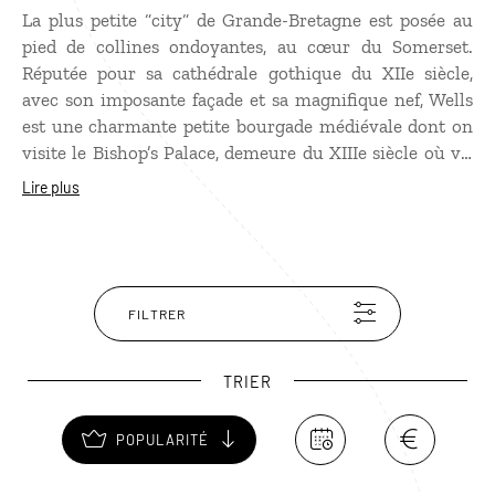
La plus petite “city“ de Grande-Bretagne est posée au
pied de collines ondoyantes, au cœur du Somerset.
Réputée pour sa cathédrale gothique du XIIe siècle,
avec son imposante façade et sa magnifique nef, Wells
est une charmante petite bourgade médiévale dont on
visite le Bishop’s Palace, demeure du XIIIe siècle où vit
toujours l'évêque de Bath et Wells. La ville est
Lire plus
également célèbre pour avoir accueilli le tournage de
“Hot Fuzz“ l’un des films comiques britanniques ayant
fait l’un des plus gros succès commerciaux des 10
dernières années. Située à 45 minutes de voiture de
Bath, Wells est aussi proche de Glastonbury et de
FILTRER
Stonehenge.
TRIER
POPULARITÉ