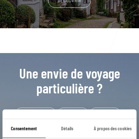
DÉCOUVRIR
Une envie de voyage
particulière ?
Blenheim Palace
Cambridge
Godalming
Londres
Snowshill
Avebury
Cap Lizard
Consentement
Détails
À propos des cookies
Cornouailles
Dartmouth
Eden Project