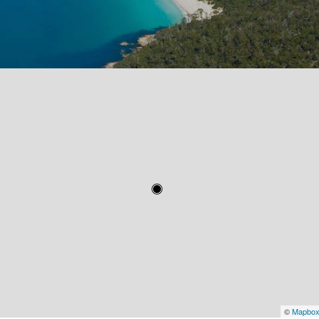
©
Mapbo