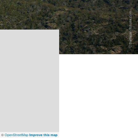
x
©
OpenStreetMap
Improve this map