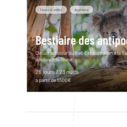
Faune & safari
Australie
Bestiaire des antip
Circuit autotour du Sud-Est australien à la 
découvrir la faune.
26 jours / 23 nuits
à partir de 5500€