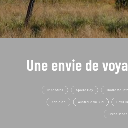
Une envie de voya
12 Apôtres
Apollo Bay
Cradle Mounta
Adelaïde
Australie du Sud
Devil C
Great Ocean