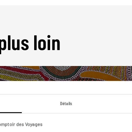
plus loin
Détails
Nos 9 idées de voyage
Australie
Comptoir des Voyages