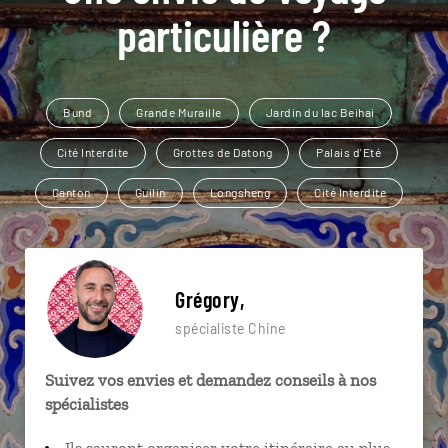
particulière ?
Bund
Grande Muraille
Jardin du lac Beihai
Cité Interdite
Grottes de Datong
Palais d'Eté
Canton
Guilin
Longsheng
Cité Interdite
Grégory,
spécialiste Chine
Suivez vos envies et demandez conseils à nos
spécialistes
Ils sauront organiser votre itinéraire au plus