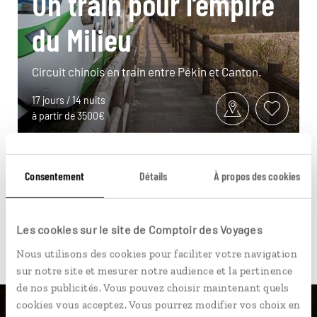
Un train pour l’empire
du Milieu
Circuit chinois en train entre Pékin et Canton.
17 jours / 14 nuits
à partir de 3500€
Consentement
Détails
À propos des cookies
Les cookies sur le site de Comptoir des Voyages
Pour aller plus loin
Nous utilisons des cookies pour faciliter votre navigation
sur notre site et mesurer notre audience et la pertinence
de nos publicités. Vous pouvez choisir maintenant quels
cookies vous acceptez. Vous pourrez modifier vos choix en