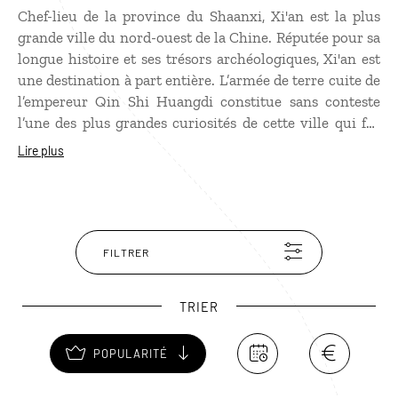
Chef-lieu de la province du Shaanxi, Xi'an est la plus
grande ville du nord-ouest de la Chine. Réputée pour sa
longue histoire et ses trésors archéologiques, Xi'an est
une destination à part entière. L’armée de terre cuite de
l’empereur Qin Shi Huangdi constitue sans conteste
l’une des plus grandes curiosités de cette ville qui fut
aussi le point de départ de l’ancienne Route de la Soie.
Lire plus
Mais Xi'an recèle bien d’autres monuments
intéressants, notamment ses impressionnantes
murailles. À ne pas manquer : la Grande Mosquée et le
quartier musulman. Ce dédale de rues commerçantes
où se succèdent échoppes, ateliers d'artisans et stands
FILTRER
de
street food
constitue aujourd'hui l'un des lieux les
plus animés de la ville.
TRIER
POPULARITÉ