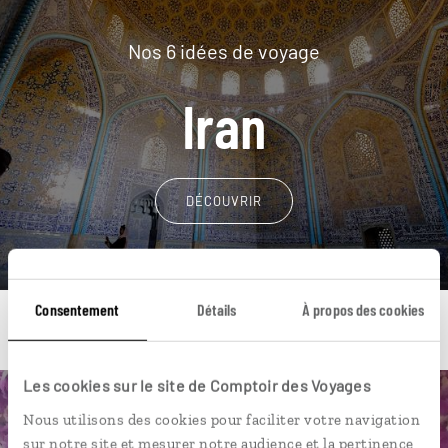
Nos 6 idées de voyage
Iran
DÉCOUVRIR
Consentement
Détails
À propos des cookies
Les cookies sur le site de Comptoir des Voyages
Une envie de voyage
Nous utilisons des cookies pour faciliter votre navigation
sur notre site et mesurer notre audience et la pertinence