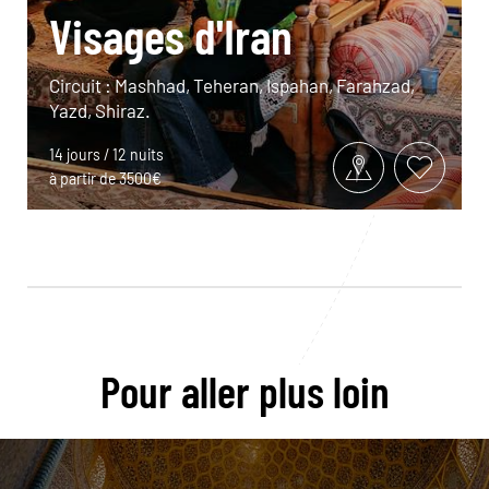
Visages d'Iran
Circuit : Mashhad, Teheran, Ispahan, Farahzad,
Yazd, Shiraz.
14 jours / 12 nuits
à partir de 3500€
Pour aller plus loin