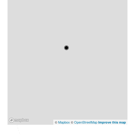
Mapbox
©
Mapbox
©
OpenStreetMap
Improve this map