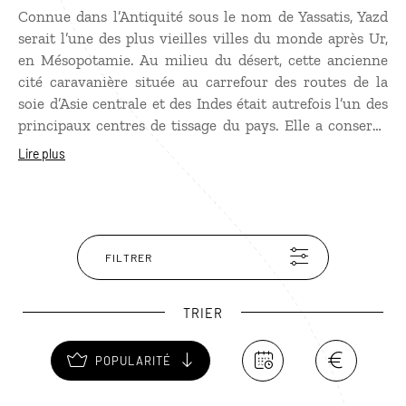
Connue dans l’Antiquité sous le nom de Yassatis, Yazd
serait l’une des plus vieilles villes du monde après Ur,
en Mésopotamie. Au milieu du désert, cette ancienne
cité caravanière située au carrefour des routes de la
soie d’Asie centrale et des Indes était autrefois l’un des
principaux centres de tissage du pays. Elle a conservé
des vieux quartiers en pisé de toute beauté hérissés de
Lire plus
Tours du vent, remarquable système de ventilation
ancestral. Cette ville mystique est une place forte du
zoroastrisme.
FILTRER
TRIER
POPULARITÉ