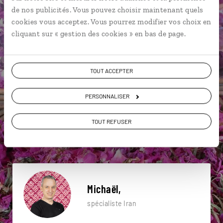
particulière ?
de nos publicités. Vous pouvez choisir maintenant quels
cookies vous acceptez. Vous pourrez modifier vos choix en
cliquant sur « gestion des cookies » en bas de page.
Bâgh-e-Dôlat-âbâd
Bazar de Kashan
TOUT ACCEPTER
Bazar-e Vakil
Abyaneh
Bagh-E-Narenjestan
Bazar royal d’Ispahan
Caravansérail
PERSONNALISER
Désert de Dasht-e Kavir
Ispahan
TOUT REFUSER
Bagh-E-Narenjestan
Michaël,
spécialiste Iran