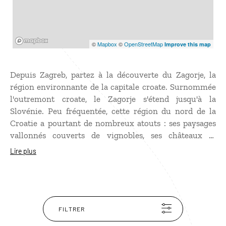
Mapbox
©
Mapbox
©
OpenStreetMap
Improve this map
Depuis Zagreb, partez à la découverte du Zagorje, la
région environnante de la capitale croate. Surnommée
l'outremont croate, le Zagorje s'étend jusqu'à la
Slovénie. Peu fréquentée, cette région du nord de la
Croatie a pourtant de nombreux atouts : ses paysages
vallonnés couverts de vignobles, ses châteaux et
manoirs, ses villages bucoliques et ses stations
Lire plus
thermales. En septembre, rendez-vous au festival de
Krapina pour une découverte de la musique
traditionnelle de la région. Profitez aussi de votre
présence dans cette ville pour visiter son musée de
l'homme de Néandertal. Et si vous ne deviez découvrir
FILTRER
qu'un seul château dans cette région croate, jetez votre