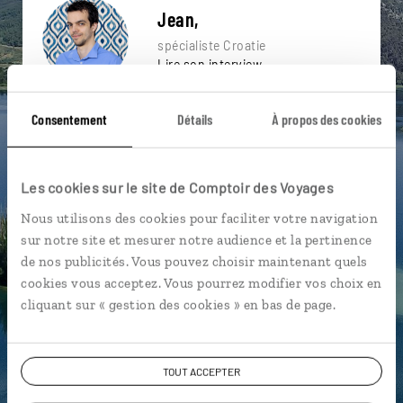
Jean,
spécialiste Croatie
Lire son interview
Suivez vos envies et demandez conseils à nos
Consentement
Détails
À propos des cookies
spécialistes
Ils sauront organiser votre itinéraire au plus
près de vos envies et de la réalité du pays.
Les cookies sur le site de Comptoir des Voyages
Échangez en face à face ou depuis nos studios
Nous utilisons des cookies pour faciliter votre navigation
connectés en agence, mais aussi par email ou
sur notre site et mesurer notre audience et la pertinence
téléphone.
de nos publicités. Vous pouvez choisir maintenant quels
cookies vous acceptez. Vous pourrez modifier vos choix en
Vous gardez le même interlocuteur avant,
cliquant sur « gestion des cookies » en bas de page.
pendant et après votre voyage.
TOUT ACCEPTER