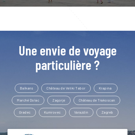
Une envie de voyage
particulière ?
Balkans
Château de Veliki Tabor
Krapina
Marché Dolac
Zagorje
Château de Trakoscan
Gradec
Kumrovec
Varazdin
Zagreb