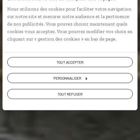
Nous utilisons des cookies pour faciliter votre navigation
Circuit à travers les montagnes et rizières du Sud de la
sur notre site et mesurer notre audience et la pertinence
Chine.
de nos publicités. Vous pouvez choisir maintenant quels
cookies vous acceptez. Vous pourrez modifier vos choix en
Grands espaces
cliquant sur « gestion des cookies » en bas de page.
TOUT ACCEPTER
Voir les 19 avis sur les voyages en Chine
PERSONNALISER
VOIR LA GALERIE PHOTOS
TOUT REFUSER