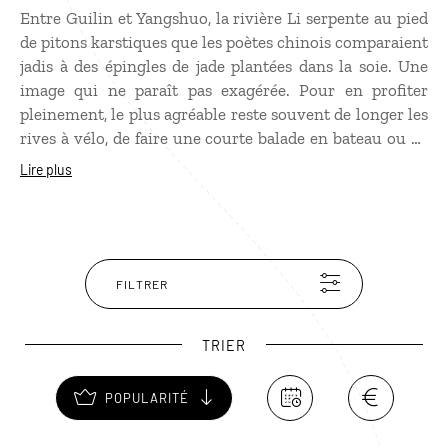
Entre Guilin et Yangshuo, la rivière Li serpente au pied
de pitons karstiques que les poètes chinois comparaient
jadis à des épingles de jade plantées dans la soie. Une
image qui ne paraît pas exagérée. Pour en profiter
pleinement, le plus agréable reste souvent de longer les
rives à vélo, de faire une courte balade en bateau ou de
s'attarder en terrasse face aux montagnes. Sur les
Lire plus
berges, des pêcheurs manœuvrent leurs embarcations
et les villages qui ponctuent la route semblent avoir
négocié avec le temps une forme d'immobilité
tranquille.
FILTRER
TRIER
POPULARITÉ