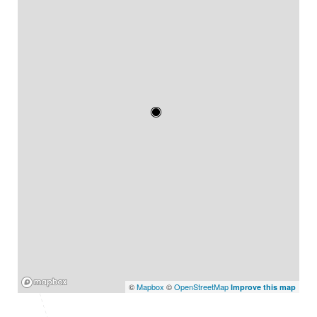
Mapbox
©
Mapbox
©
OpenStreetMap
Improve this map