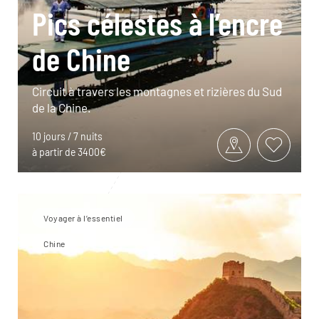
Pics célestes à l’encre
de Chine
Circuit à travers les montagnes et rizières du Sud
de la Chine.
10 jours / 7 nuits
à partir de 3400€
Voyager à l’essentiel
Chine