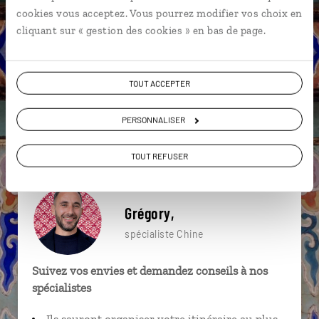
particulière ?
cookies vous acceptez. Vous pourrez modifier vos choix en
cliquant sur « gestion des cookies » en bas de page.
Guilin
Rivière Li
Yangshuo
Bund
TOUT ACCEPTER
Grande Muraille
Jardin du lac Beihai
Canton
PERSONNALISER
Longsheng
Pékin
Province du Guangxi
TOUT REFUSER
Grégory,
spécialiste Chine
Suivez vos envies et demandez conseils à nos
spécialistes
Ils sauront organiser votre itinéraire au plus