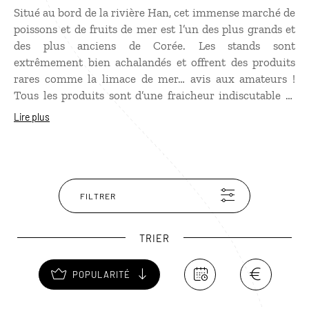
Situé au bord de la rivière Han, cet immense marché de
poissons et de fruits de mer est l’un des plus grands et
des plus anciens de Corée. Les stands sont
extrêmement bien achalandés et offrent des produits
rares comme la limace de mer… avis aux amateurs !
Tous les produits sont d’une fraicheur indiscutable et
peuvent être préparés et cuisinés sur place dans une
Lire plus
bonne ambiance.
FILTRER
TRIER
POPULARITÉ