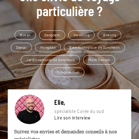
particulière ?
Busan
Gangnam
Insadong
Andong
Daegu
Hongdae
Baie écologique de Suncheon
Jardin national de Suncheon
Mont Seorak
Dongdaemun
Elie,
spécialiste Corée du sud
Lire son interview
Suivez vos envies et demandez conseils à nos
spécialistes