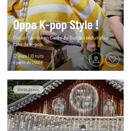
Oppa K-pop Style !
Circuit famille en Corée du Sud qui séduira les
fans de K-pop.
12 jours / 10 nuits
à partir de 2550€
Corée du sud