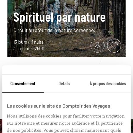
Spirituel par nature
Circuit au cœur de la nature coréenne.
13 jours / 11 nuits
à partir de 2250€
Consentement
Détails
À propos des cookies
Pour aller plus loin
Les cookies sur le site de Comptoir des Voyages
Nous utilisons des cookies pour faciliter votre navigation
sur notre site et mesurer notre audience et la pertinence
de nos publicités. Vous pouvez choisir maintenant quels