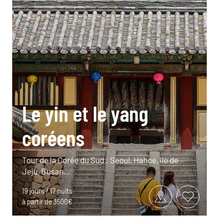
Le yin et le yang
coréens
Tour de la Corée du Sud : Séoul, Hahoe, île de
Jeju, Busan…
19 jours / 17 nuits
à partir de 3500€