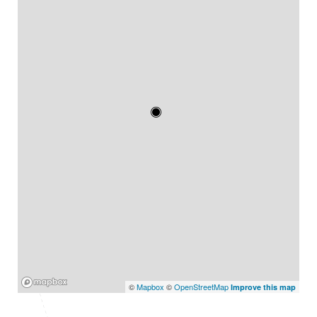
Mapbox
©
Mapbox
©
OpenStreetMap
Improve this map