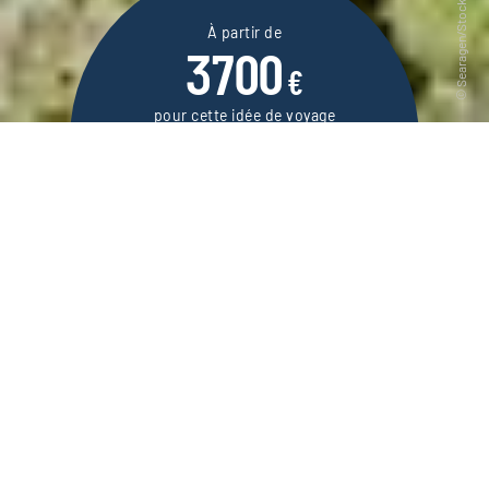
À partir de
3700
€
pour cette idée de voyage
17 jours / 15 nuits
DEMANDER UN DEVIS
Autotour estival dans la région des Grands
Lacs, pour des vacances typiquement
américaines.