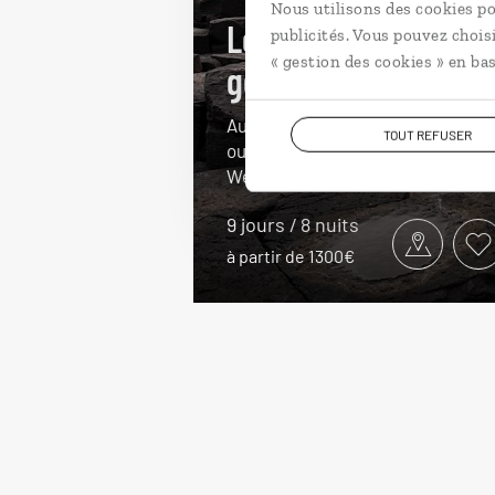
Nous utilisons des cookies po
Le Nord à pas de
publicités. Vous pouvez chois
« gestion des cookies » en bas
géants
Autotour sur les côtes nord et
TOUT REFUSER
ouest de l’Irlande : Belfast,
Westport, Galway...
9 jours / 8 nuits
à partir de 1300€