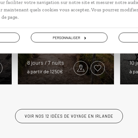
ur faciliter votre navigation sur notre site et mesurer notre audi
En
ir maintenant quels cookies vous acceptez. Vous pourrez modifier
 de page.
Cap au nord !
l'
Autotour au Nord de l’Irlande :
Aut
PERSONNALISER
Belfast, Chaussée des Géants,
Oues
Donegal...
Gal
8 jours / 7 nuits
10 
à partir de 1250€
à pa
VOIR NOS 12 IDÉES DE VOYAGE EN IRLANDE