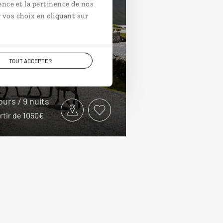
ence et la pertinence de nos
 voiture pour
 vos choix en cliquant sur
Irlande
otour famille dans le Sud-
TOUT ACCEPTER
t de l’Irlande : Cork, Killarney,
way...
jours / 9 nuits
rtir de 1050€