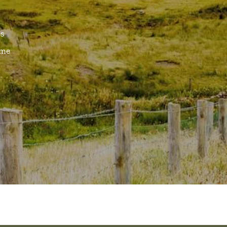
és
ême