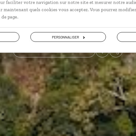
ur faciliter votre navigation sur notre site et mesurer notre audi
ir maintenant quels cookies vous acceptez. Vous pourrez modifier
Voyager en décalé
 de page.
Voir les 251 avis sur les voyages en Thaïlande
PERSONNALISER
VOIR LA GALERIE PHOTOS