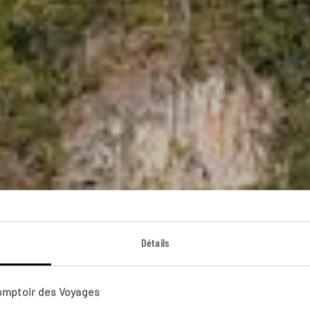
de la canopée aux
Détails
ion dans le Sud thaïlandais : Khao Sok, Surat Thani, ré
Comptoir des Voyages